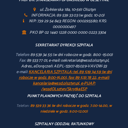
PROF DR. STANISŁAWA POPOWSKIEGO W OLSZTYNIE
ul. Żołnierska 18a, 10-561 Olsztyn
INFORMACJA: 89 539 33 03 (w godz. 10-20)
NIP: 739 29 54 843; REGON: 000295580; KRS:
0000000497
PKO BP 02 1440 1228 0000 0000 0223 3304
SEKRETARIAT DYREKCJI SZPITALA
Telefon:
89 539 34 55 (w dni robocze w godz. 8:00 -15:00)
Fax:
89 533 77 01, e-mail: sekretariat@wssd.olsztyn.pl,
Adres_eDoręczeń: AE:PL-13307-85029-VAVDW-33
e-mail:
KANCELARIA SZPITALA: tel. 89 539 34 59 (w dni
robocze w godz. 8:00-15.00), fax: 89 533 78 22, e-mail:
kancelaria@wssd.olsztyn.pl, e-PUAP:
/wssdOLsztyn/SkrytkaESP
PUNKT PLANOWYCH PRZYJĘĆ DO SZPITALA
Telefon:
89 539 33 36 (w dni robocze w godz. 7.00-14.00, w
niedziele w godz. 9.00-12.00)
SZPITALNY ODDZIAŁ RATUNKOWY