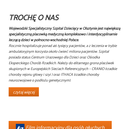
TROCHĘ O NAS
Wojewódzki Specjalistyczny Szpital Dziecięcy w Olsztynie jest największą
specjalistyczną placówką medyczną kompleksowo i interdyscyplinarnie
leczącą dzieci w północno-wschodniej Polsce.
Rocznie hospitalizuje ponad 46 tysięcy pacjentów, a z leczenia w trybie
ambulatoryjnym korzysta około ćwierć miliona pacjentów. Szpital
posiada status Centrum Urazowego dla Dzieci oraz Ośrodka
Eksperckiego Chorób Rzadkich. Należy do elitarnego grona placówek
skupionych w Europejskich Sieciach Referencyjnych – CRANIO (rzadkie
choroby rejonu głowy i szyi ) oraz ITHACA (rzadkie choroby
neurozwojowe o podłożu genetycznym).
czytaj więcej
Film informacyjny dla osób głuchych