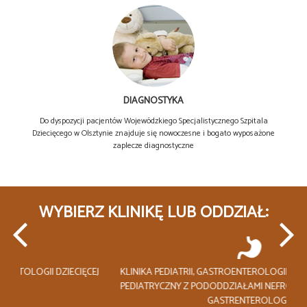
DIAGNOSTYKA
Do dyspozycji pacjentów Wojewódzkiego Specjalistycznego Szpitala
Dziecięcego w Olsztynie znajduje się nowoczesne i bogato wyposażone
zaplecze diagnostyczne
WYBIERZ KLINIKĘ LUB ODDZIAŁ:
J
KLINIKA PEDIATRII, GASTROENTEROLOGII I ŻYWIENIA– ODDZIAŁ
KL
PEDIATRYCZNY Z PODODDZIAŁAMI NEFROLOGII, KARDIOLOGII I
GASTRENTEROLOGII