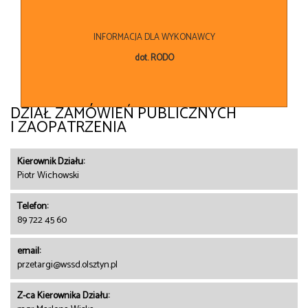
INFORMACJA DLA WYKONAWCY
dot. RODO
DZIAŁ ZAMÓWIEŃ PUBLICZNYCH
I ZAOPATRZENIA
Kierownik Działu:
Piotr Wichowski
Telefon:
89 722 45 60
email:
przetargi@wssd.olsztyn.pl
Z-ca Kierownika Działu: