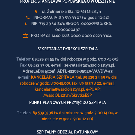
PROF DR. STANISŁAWA POPOWSKIEGO W OLSZTYNIE
ul. Żołnierska 18a, 10-561 Olsztyn
INFORMACJA: 89 539 33 03 (w godz. 10-20)
NIP: 739 29 54 843; REGON: 000295580; KRS:
0000000497
PKO BP 02 1440 1228 0000 0000 0223 3304
SEKRETARIAT DYREKCJI SZPITALA
Telefon:
89 539 34 55 (w dni robocze w godz. 8:00 -15:00)
Fax:
89 533 77 01, e-mail: sekretariat@wssd.olsztyn.pl,
Adres_eDoręczeń: AE:PL-13307-85029-VAVDW-33
e-mail:
KANCELARIA SZPITALA: tel. 89 539 34 59 (w dni
robocze w godz. 8:00-15.00), fax: 89 533 78 22, e-mail:
kancelaria@wssd.olsztyn.pl, e-PUAP:
/wssdOLsztyn/SkrytkaESP
PUNKT PLANOWYCH PRZYJĘĆ DO SZPITALA
Telefon:
89 539 33 36 (w dni robocze w godz. 7.00-14.00, w
niedziele w godz. 9.00-12.00)
SZPITALNY ODDZIAŁ RATUNKOWY