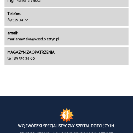
mgr Marlena Wiska
Telefon:
89 539 34 72
email:
marlenawiska@wssd.olsztyn.pl
MAGAZYN ZAOPATRZENIA
tel.: 89 539 34 60
WOJEWÓDZKI SPECJALISTYCZNY SZPITAL DZIECIĘCY IM.