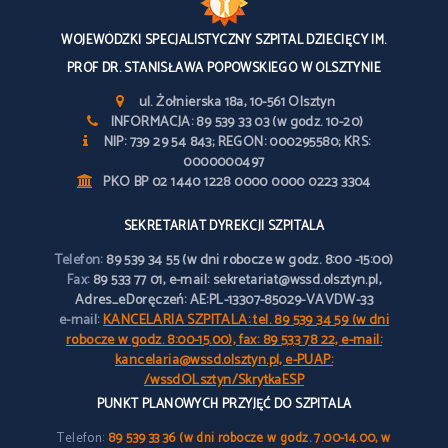
WOJEWÓDZKI SPECJALISTYCZNY SZPITAL DZIECIĘCY IM.
PROF DR. STANISŁAWA POPOWSKIEGO W OLSZTYNIE
ul. Żołnierska 18a, 10-561 Olsztyn
INFORMACJA: 89 539 33 03 (w godz. 10-20)
NIP: 739 29 54 843; REGON: 000295580; KRS:
0000000497
PKO BP 02 1440 1228 0000 0000 0223 3304
SEKRETARIAT DYREKCJI SZPITALA
Telefon:
89 539 34 55 (w dni robocze w godz. 8:00 -15:00)
Fax:
89 533 77 01, e-mail: sekretariat@wssd.olsztyn.pl,
Adres_eDoręczeń: AE:PL-13307-85029-VAVDW-33
e-mail:
KANCELARIA SZPITALA: tel. 89 539 34 59 (w dni
robocze w godz. 8:00-15.00), fax: 89 533 78 22, e-mail:
kancelaria@wssd.olsztyn.pl, e-PUAP:
/wssdOLsztyn/SkrytkaESP
PUNKT PLANOWYCH PRZYJĘĆ DO SZPITALA
Telefon:
89 539 33 36 (w dni robocze w godz. 7.00-14.00, w