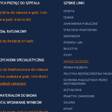
CH PRZYJĘĆ DO SZPITALA
SZYBKIE LINKI
OFERTA
3 36 (w dni robocze w godz. 7.00-
CENNIK
le w godz. 9.00-12.00)
ZAMÓWIENIA PUBLICZNE
STRATEGIA PODATKOWA
DZIAŁ RATUNKOWY
DAROWIZNY
3 05, 89 539 33 07 (24h)
PODARUJ 1,5%
BIULETYN
FILMY
RZYCHODNI SPECJALISTYCZNEJ
WAŻNE TELEFONY
PRAWA PACJENTA
32 00 (telefoniczna w dni robocze
POLITYKA BEZPIECZEŃSTWA PACJE
:00, osobista w godz. 7:00-18:00 )
OCHRONA MAŁOLETNICH PRZED
sobach rejestracji
KRZYWDZENIEM
KSZTAŁCENIE
 MATERIAŁÓW DO BADAŃ
PRAKTYKI ZAWODOWE
YCH, WYDAWANIE WYNIKÓW
GALERIA
ePUAP