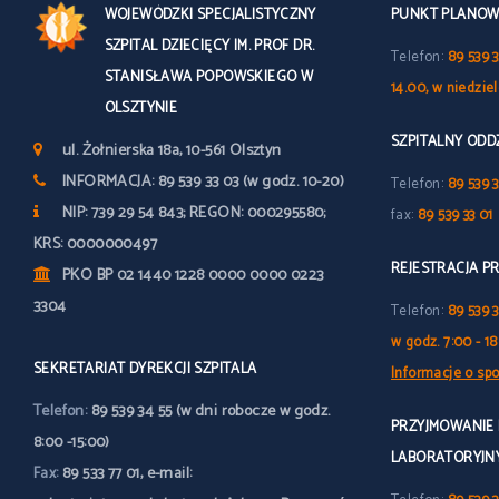
WOJEWÓDZKI SPECJALISTYCZNY
PUNKT PLANOWY
SZPITAL DZIECIĘCY IM. PROF DR.
Telefon:
89 539 3
STANISŁAWA POPOWSKIEGO W
14.00, w niedzie
OLSZTYNIE
SZPITALNY OD
ul. Żołnierska 18a, 10-561 Olsztyn
INFORMACJA: 89 539 33 03 (w godz. 10-20)
Telefon:
89 539 3
NIP: 739 29 54 843; REGON: 000295580;
fax:
89 539 33 01
KRS: 0000000497
REJESTRACJA P
PKO BP 02 1440 1228 0000 0000 0223
3304
Telefon:
89 539 
w godz. 7:00 - 18
SEKRETARIAT DYREKCJI SZPITALA
Informacje o spo
Telefon:
89 539 34 55 (w dni robocze w godz.
PRZYJMOWANIE
8:00 -15:00)
LABORATORYJN
Fax:
89 533 77 01, e-mail: