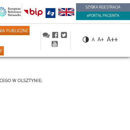
SZYBKA REJESTRACJA
ePORTAL PACJENTA
IA PUBLICZNE
A++
A+
A
NF
CEGO W OLSZTYNIE: