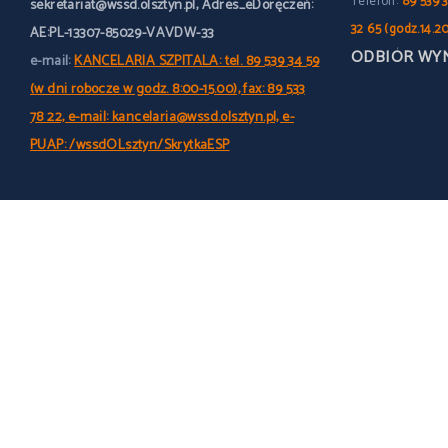
Telefon:
89 539 3
sekretariat@wssd.olsztyn.pl, Adres_eDoręczeń:
32 65 (godz.14.2
AE:PL-13307-85029-VAVDW-33
ODBIÓR WY
e-mail:
KANCELARIA SZPITALA: tel. 89 539 34 59
(w dni robocze w godz. 8:00-15.00), fax: 89 533
78 22, e-mail: kancelaria@wssd.olsztyn.pl, e-
PUAP: /wssdOLsztyn/SkrytkaESP