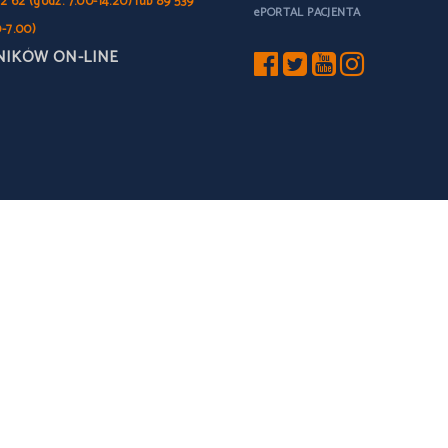
2 62 (godz. 7.00-14.20) lub 89 539
ePORTAL PACJENTA
0-7.00)
NIKÓW ON-LINE