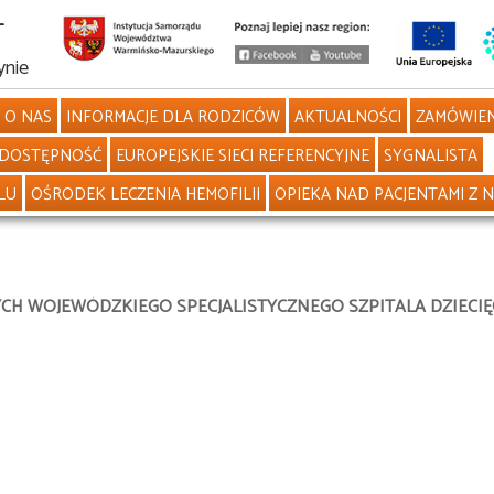
L
ynie
O NAS
INFORMACJE DLA RODZICÓW
AKTUALNOŚCI
ZAMÓWIEN
DOSTĘPNOŚĆ
EUROPEJSKIE SIECI REFERENCYJNE
SYGNALISTA
LU
OŚRODEK LECZENIA HEMOFILII
OPIEKA NAD PACJENTAMI Z 
H WOJEWÓDZKIEGO SPECJALISTYCZNEGO SZPITALA DZIECIĘ