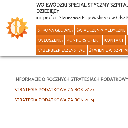
WOJEWÓDZKI SPECJALISTYCZNY SZPITA
DZIECIĘCY
Przejdź
im. prof dr. Stanisława Popowskiego w Olszt
do
STRONA GŁÓWNA
ŚWIADCZENIA MEDYCZNE
treści
OGŁOSZENIA
KONKURS OFERT
KONTAKT
CYBERBEZPIECZEŃSTWO
ŻYWIENIE W SZPITA
INFORMACJE O ROCZNYCH STRATEGIACH PODATKOWYC
STRATEGIA PODATKOWA ZA ROK 2023
STRATEGIA PODATKOWA ZA ROK 2024