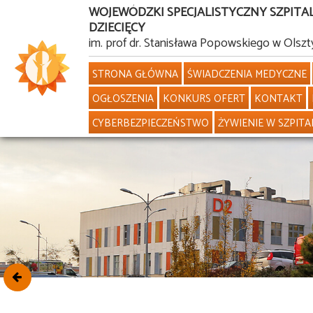
WOJEWÓDZKI SPECJALISTYCZNY SZPITA
DZIECIĘCY
Przejdź
im. prof dr. Stanisława Popowskiego w Olszt
do
STRONA GŁÓWNA
ŚWIADCZENIA MEDYCZNE
treści
OGŁOSZENIA
KONKURS OFERT
KONTAKT
CYBERBEZPIECZEŃSTWO
ŻYWIENIE W SZPITA