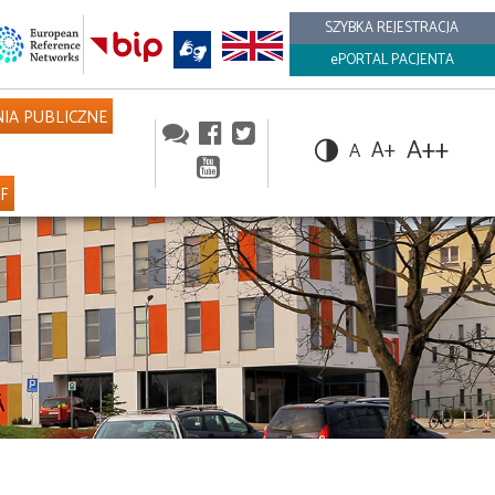
SZYBKA REJESTRACJA
ePORTAL PACJENTA
IA PUBLICZNE
A++
A+
A
NF