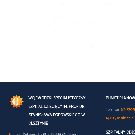
WOJEWÓDZKI SPECJALISTYCZNY
PUNKT PLANOWY
SZPITAL DZIECIĘCY IM. PROF DR.
Telefon:
89 539 3
STANISŁAWA POPOWSKIEGO W
14.00, w niedzie
OLSZTYNIE
SZPITALNY OD