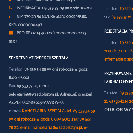
ul. Żołnierska 18a, 10-561 Olsztyn
INFORMACJA: 89 539 33 03 (w godz. 10-20)
Telefon:
89 539 3
NIP: 739 29 54 843; REGON: 000295580;
fax:
89 539 33 01
KRS: 0000000497
REJESTRACJA P
PKO BP 02 1440 1228 0000 0000 0223
3304
Telefon:
89 539 
w godz. 7:00 - 18
SEKRETARIAT DYREKCJI SZPITALA
Informacje o spo
Telefon:
89 539 34 55 (w dni robocze w godz.
PRZYJMOWANIE
8:00 -15:00)
LABORATORYJN
Fax:
89 533 77 01, e-mail:
Telefon:
89 539 3
sekretariat@wssd.olsztyn.pl, Adres_eDoręczeń:
32 65 (godz.14.2
AE:PL-13307-85029-VAVDW-33
ODBIÓR WY
e-mail:
KANCELARIA SZPITALA: tel. 89 539 34 59
(w dni robocze w godz. 8:00-15.00), fax: 89 533
78 22, e-mail: kancelaria@wssd.olsztyn.pl, e-