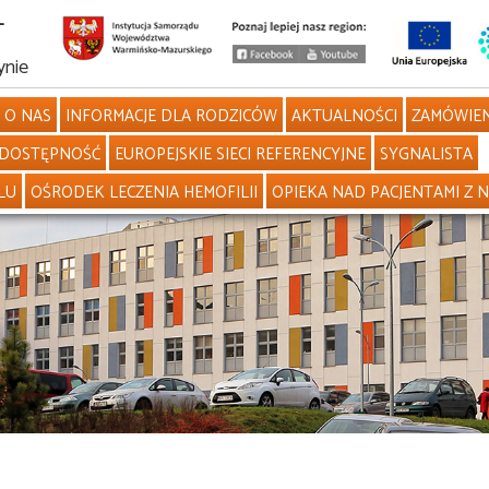
L
ynie
O NAS
INFORMACJE DLA RODZICÓW
AKTUALNOŚCI
ZAMÓWIEN
DOSTĘPNOŚĆ
EUROPEJSKIE SIECI REFERENCYJNE
SYGNALISTA
LU
OŚRODEK LECZENIA HEMOFILII
OPIEKA NAD PACJENTAMI Z 