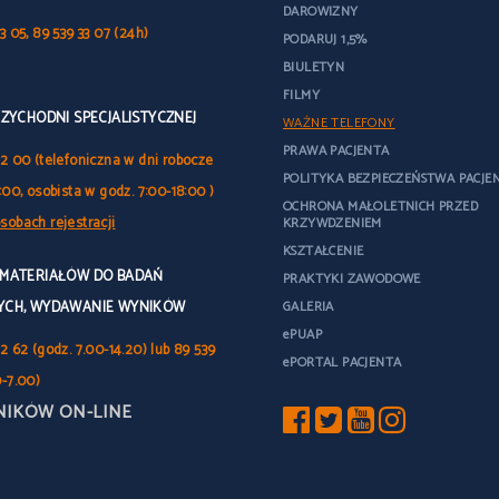
DAROWIZNY
3 05, 89 539 33 07 (24h)
PODARUJ 1,5%
BIULETYN
FILMY
RZYCHODNI SPECJALISTYCZNEJ
WAŻNE TELEFONY
PRAWA PACJENTA
32 00 (telefoniczna w dni robocze
POLITYKA BEZPIECZEŃSTWA PACJE
:00, osobista w godz. 7:00-18:00 )
OCHRONA MAŁOLETNICH PRZED
sobach rejestracji
KRZYWDZENIEM
KSZTAŁCENIE
 MATERIAŁÓW DO BADAŃ
PRAKTYKI ZAWODOWE
YCH, WYDAWANIE WYNIKÓW
GALERIA
ePUAP
2 62 (godz. 7.00-14.20) lub 89 539
ePORTAL PACJENTA
0-7.00)
NIKÓW ON-LINE