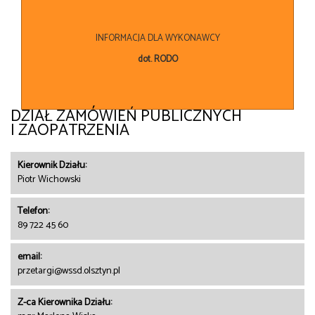
INFORMACJA DLA WYKONAWCY
dot. RODO
DZIAŁ ZAMÓWIEŃ PUBLICZNYCH
I ZAOPATRZENIA
Kierownik Działu:
Piotr Wichowski
Telefon:
89 722 45 60
email:
przetargi@wssd.olsztyn.pl
Z-ca Kierownika Działu: