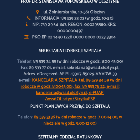
PROF DR. STANISŁAWA POPOWSKIEGO W OLSZTYNIE
ul. Żołnierska 18a, 10-561 Olsztyn
INFORMACJA: 89 539 33 03 (w godz. 10-20)
NIP: 739 29 54 843; REGON: 000295580; KRS:
0000000497
PKO BP 02 1440 1228 0000 0000 0223 3304
SEKRETARIAT DYREKCJI SZPITALA
Telefon:
89 539 34 55 (w dni robocze w godz. 8:00 -15:00)
Fax:
89 533 77 01, e-mail: sekretariat@wssd.olsztyn.pl,
Adres_eDoręczeń: AE:PL-13307-85029-VAVDW-33
e-mail:
KANCELARIA SZPITALA: tel. 89 539 34 59 (w dni
robocze w godz. 8:00-15.00), fax: 89 533 78 22, e-mail:
kancelaria@wssd.olsztyn.pl, e-PUAP:
/wssdOLsztyn/SkrytkaESP
PUNKT PLANOWYCH PRZYJĘĆ DO SZPITALA
Telefon:
89 539 33 36 (w dni robocze w godz. 7.00-14.00, w
niedziele w godz. 9.00-12.00)
SZPITALNY ODDZIAŁ RATUNKOWY