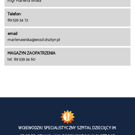
mgr Marlena Wiska
Telefon:
89 539 34 72
email:
marlenawiska@wssd.olsztyn.pl
MAGAZYN ZAOPATRZENIA
tel.: 89 539 34 60
WOJEWÓDZKI SPECJALISTYCZNY SZPITAL DZIECIĘCY IM.