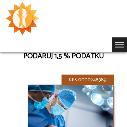
Przejdź
do
treści
PODARUJ 1,5 % PODATKU
KRS 0000248389