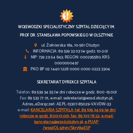
WOJEWÓDZKI SPECJALISTYCZNY SZPITAL DZIECIĘCY IM.
PROF DR. STANISŁAWA POPOWSKIEGO W OLSZTYNIE
ul. Żołnierska 18a, 10-561 Olsztyn
INFORMACJA: 89 539 33 03 (w godz. 10-20)
NIP: 739 29 54 843; REGON: 000295580; KRS:
0000000497
PKO BP 02 1440 1228 0000 0000 0223 3304
SEKRETARIAT DYREKCJI SZPITALA
Telefon:
89 539 34 55 (w dni robocze w godz. 8:00 -15:00)
Fax:
89 533 77 01, e-mail: sekretariat@wssd.olsztyn.pl,
Adres_eDoręczeń: AE:PL-13307-85029-VAVDW-33
e-mail:
KANCELARIA SZPITALA: tel. 89 539 34 59 (w dni
robocze w godz. 8:00-15.00), fax: 89 533 78 22, e-mail:
kancelaria@wssd.olsztyn.pl, e-PUAP:
/wssdOLsztyn/SkrytkaESP