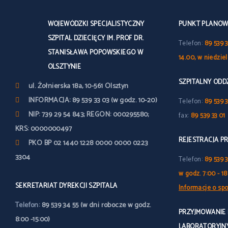
WOJEWÓDZKI SPECJALISTYCZNY
PUNKT PLANOWY
SZPITAL DZIECIĘCY IM. PROF DR.
Telefon:
89 539 3
STANISŁAWA POPOWSKIEGO W
14.00, w niedzie
OLSZTYNIE
SZPITALNY OD
ul. Żołnierska 18a, 10-561 Olsztyn
INFORMACJA: 89 539 33 03 (w godz. 10-20)
Telefon:
89 539 3
NIP: 739 29 54 843; REGON: 000295580;
fax:
89 539 33 01
KRS: 0000000497
REJESTRACJA P
PKO BP 02 1440 1228 0000 0000 0223
3304
Telefon:
89 539 
w godz. 7:00 - 18
SEKRETARIAT DYREKCJI SZPITALA
Informacje o spo
Telefon:
89 539 34 55 (w dni robocze w godz.
PRZYJMOWANIE
8:00 -15:00)
LABORATORYJN