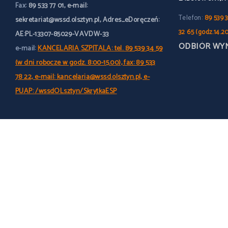
Fax:
89 533 77 01, e-mail:
Telefon:
89 539 3
sekretariat@wssd.olsztyn.pl, Adres_eDoręczeń:
32 65 (godz.14.2
AE:PL-13307-85029-VAVDW-33
ODBIÓR WY
e-mail:
KANCELARIA SZPITALA: tel. 89 539 34 59
(w dni robocze w godz. 8:00-15.00), fax: 89 533
78 22, e-mail: kancelaria@wssd.olsztyn.pl, e-
PUAP: /wssdOLsztyn/SkrytkaESP