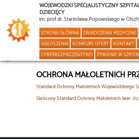
WOJEWÓDZKI SPECJALISTYCZNY SZPITA
DZIECIĘCY
Przejdź
im. prof dr. Stanisława Popowskiego w Olszt
do
STRONA GŁÓWNA
ŚWIADCZENIA MEDYCZNE
treści
OGŁOSZENIA
KONKURS OFERT
KONTAKT
CYBERBEZPIECZEŃSTWO
ŻYWIENIE W SZPITA
OCHRONA MAŁOLETNICH PR
Standard Ochrony Małoletnich Wojewódzkiego Spec
Skrócony Standard Ochrony Małoletnich (wer. 02