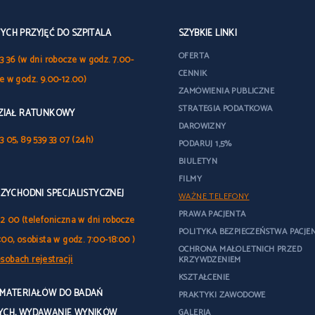
CH PRZYJĘĆ DO SZPITALA
SZYBKIE LINKI
OFERTA
3 36 (w dni robocze w godz. 7.00-
CENNIK
le w godz. 9.00-12.00)
ZAMÓWIENIA PUBLICZNE
STRATEGIA PODATKOWA
DZIAŁ RATUNKOWY
DAROWIZNY
3 05, 89 539 33 07 (24h)
PODARUJ 1,5%
BIULETYN
FILMY
RZYCHODNI SPECJALISTYCZNEJ
WAŻNE TELEFONY
PRAWA PACJENTA
32 00 (telefoniczna w dni robocze
POLITYKA BEZPIECZEŃSTWA PACJE
:00, osobista w godz. 7:00-18:00 )
OCHRONA MAŁOLETNICH PRZED
sobach rejestracji
KRZYWDZENIEM
KSZTAŁCENIE
 MATERIAŁÓW DO BADAŃ
PRAKTYKI ZAWODOWE
YCH, WYDAWANIE WYNIKÓW
GALERIA