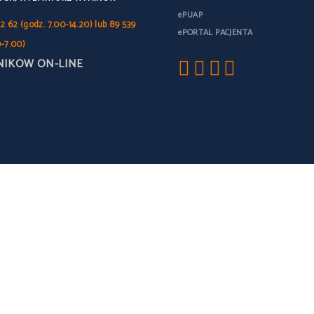
ePUAP
2 62 (godz. 7.00-14.20) lub 89 539
ePORTAL PACJENTA
0-7.00)
NIKÓW ON-LINE