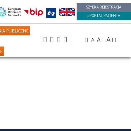
SZYBKA REJESTRACJA
ePORTAL PACJENTA
IA PUBLICZNE
A++
A+
A
NF