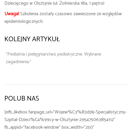
Dziecięcego w Olsztynie (ul. Żołnierska 18a, 1 piętro)
Uwaga!
Szkolenia zostały czasowo zawieszone ze względów
epidemiologicznych.
KOLEJNY ARTYKUŁ
"Pediatria i pielęgniarstwo pediatryczne. Wybrane
zagadnienia."
POLUB NAS
[efb_likebox fanpage_url="Wojew%C3%B3dzki-Specjalistyczny-
Szpital-Dzieci%C4%99cy-w-Olsztynie-295475063854112"
fb_appid="facebook-window" box_width="250"