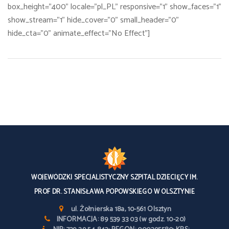
box_height="400" locale="pl_PL" responsive="1" show_faces="1"
show_stream="1" hide_cover="0" small_header="0"
hide_cta="0" animate_effect="No Effect"]
WOJEWÓDZKI SPECJALISTYCZNY SZPITAL DZIECIĘCY IM.
PROF DR. STANISŁAWA POPOWSKIEGO W OLSZTYNIE
ul. Żołnierska 18a, 10-561 Olsztyn
INFORMACJA: 89 539 33 03 (w godz. 10-20)