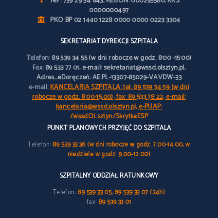
NIP: 739 29 54 843; REGON: 000295580; KRS:
0000000497
PKO BP 02 1440 1228 0000 0000 0223 3304
SEKRETARIAT DYREKCJI SZPITALA
Telefon:
89 539 34 55 (w dni robocze w godz. 8:00 -15:00)
Fax:
89 533 77 01, e-mail: sekretariat@wssd.olsztyn.pl,
Adres_eDoręczeń: AE:PL-13307-85029-VAVDW-33
e-mail:
KANCELARIA SZPITALA: tel. 89 539 34 59 (w dni
robocze w godz. 8:00-15.00), fax: 89 533 78 22, e-mail:
kancelaria@wssd.olsztyn.pl, e-PUAP:
/wssdOLsztyn/SkrytkaESP
PUNKT PLANOWYCH PRZYJĘĆ DO SZPITALA
Telefon:
89 539 33 36 (w dni robocze w godz. 7.00-14.00, w
niedziele w godz. 9.00-12.00)
SZPITALNY ODDZIAŁ RATUNKOWY
Telefon:
89 539 33 05, 89 539 33 07 (24h)
fax:
89 539 33 01