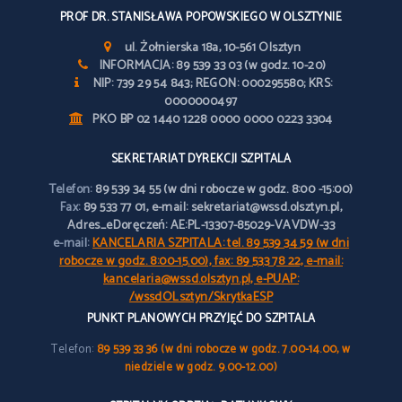
PROF DR. STANISŁAWA POPOWSKIEGO W OLSZTYNIE
ul. Żołnierska 18a, 10-561 Olsztyn
INFORMACJA: 89 539 33 03 (w godz. 10-20)
NIP: 739 29 54 843; REGON: 000295580; KRS:
0000000497
PKO BP 02 1440 1228 0000 0000 0223 3304
SEKRETARIAT DYREKCJI SZPITALA
Telefon:
89 539 34 55 (w dni robocze w godz. 8:00 -15:00)
Fax:
89 533 77 01, e-mail: sekretariat@wssd.olsztyn.pl,
Adres_eDoręczeń: AE:PL-13307-85029-VAVDW-33
e-mail:
KANCELARIA SZPITALA: tel. 89 539 34 59 (w dni
robocze w godz. 8:00-15.00), fax: 89 533 78 22, e-mail:
kancelaria@wssd.olsztyn.pl, e-PUAP:
/wssdOLsztyn/SkrytkaESP
PUNKT PLANOWYCH PRZYJĘĆ DO SZPITALA
Telefon:
89 539 33 36 (w dni robocze w godz. 7.00-14.00, w
niedziele w godz. 9.00-12.00)