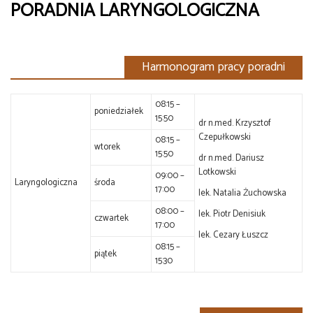
PORADNIA LARYNGOLOGICZNA
Harmonogram pracy poradni
08:15 –
poniedziałek
15:50
dr n.med. Krzysztof
Czepułkowski
08:15 –
wtorek
15:50
dr n.med. Dariusz
Lotkowski
09:00 –
Laryngologiczna
środa
17:00
lek. Natalia Żuchowska
08:00 –
lek. Piotr Denisiuk
czwartek
17:00
lek. Cezary Łuszcz
08:15 –
piątek
15:30