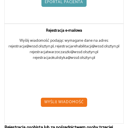
EPORTAL PACJENTA
Rejestracja e-mailowa
Wyślij wiadomość podając wymagane dane na adres:
rejestracja@wssd.olsztyn.pl, rejestracjarehabilitacji@wssd.olsztyn.pl
rejestracjatwarzoczaszki@wssd.olsztyn.pl
rejestracjaokulistyka@wssd.olsztyn.pl
WYŚLIJ WIADOMOŚĆ
Rejestracja osobista lub za pośrednictwem osoby trzeciej