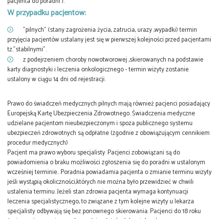
pacjenta do poradni ).
W przypadku pacjentów:
"pilnych" (stany zagrożenia życia, zatrucia, urazy ,wypadki) termin
przyjęcia pacjentów ustalany jest się w pierwszej kolejności przed pacjentami
tz."stabilnymi".
z podejrzeniem choroby nowotworowej ,skierowanych na podstawie
karty diagnostyki i leczenia onkologicznego - termin wizyty zostanie
ustalony w ciągu 14 dni od rejestracji.
Prawo do świadczeń medycznych pilnych mają również pacjenci posiadający
Europejską Kartę Ubezpieczenia Zdrowotnego. Świadczenia medyczne
udzielane pacjentom nieubezpieczonym i spoza publicznego systemu
ubezpieczeń zdrowotnych są odpłatne (zgodnie z obowiązującym cennikiem
procedur medycznych)
Pacjent ma prawo wyboru specjalisty. Pacjenci zobowiązani są do
powiadomienia o braku możliwości zgłoszenia się do poradni w ustalonym
wcześniej terminie.. Poradnia powiadamia pacjenta o zmianie terminu wizyty
jeśli wystąpią okoliczności,których nie można było przewidzieć w chwili
ustalenia terminu. Jeżeli stan zdrowia pacjenta wymaga kontynuacji
leczenia specjalistycznego, to związane z tym kolejne wizyty u lekarza
specjalisty odbywają się bez ponownego skierowania. Pacjenci do 18 roku