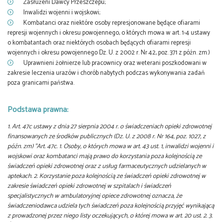
Zasłużeni Dawcy Przeszczepu;
Inwalidzi wojenni i wojskowi;
Kombatanci oraz niektóre osoby represjonowane będące ofiarami
represji wojennych i okresu powojennego, o których mowa w art. 1-4 ustawy
o kombatantach oraz niektórych osobach będących ofiarami represji
wojennych i okresu powojennego Dz. U. z 2002 r. Nr 42, poz. 371 z późn. zm.)
Uprawnieni żołnierze lub pracownicy oraz weterani poszkodowani w
zakresie leczenia urazów i chorób nabytych podczas wykonywania zadań
poza granicami państwa.
Podstawa prawna:
1. Art. 47c ustawy z dnia 27 sierpnia 2004 r. o świadczeniach opieki zdrowotnej
finansowanych ze środków publicznych (Dz. U. z 2008 r. Nr 164, poz. 1027, z
późn. zm) "Art. 47c. 1. Osoby, o których mowa w art. 43 ust. 1, inwalidzi wojenni i
wojskowi oraz kombatanci mają prawo do korzystania poza kolejnością ze
świadczeń opieki zdrowotnej oraz z usług farmaceutycznych udzielanych w
aptekach. 2. Korzystanie poza kolejnością ze świadczeń opieki zdrowotnej w
zakresie świadczeń opieki zdrowotnej w szpitalach i świadczeń
specjalistycznych w ambulatoryjnej opiece zdrowotnej oznacza, że
świadczeniodawca udziela tych świadczeń poza kolejnością przyjęć wynikającą
z prowadzonej przez niego listy oczekujących, o której mowa w art. 20 ust. 2. 3.