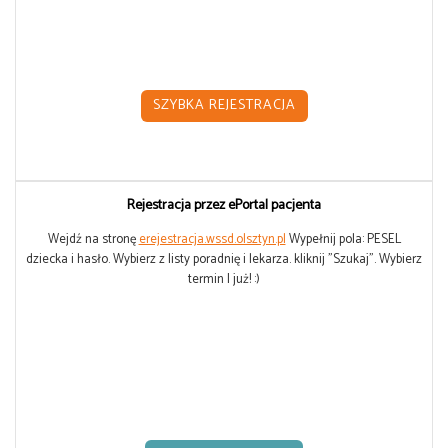
SZYBKA REJESTRACJA
Rejestracja przez ePortal pacjenta
Wejdź na stronę
erejestracja.wssd.olsztyn.pl
Wypełnij pola: PESEL
dziecka i hasło. Wybierz z listy poradnię i lekarza. kliknij "Szukaj". Wybierz
termin I już! :)