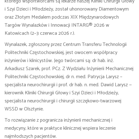
którego współtwórcami są lekarze naszej Kliniki Chirurgii Głowy
i Szyi Dzieci i Młodzieży, został uhonorowany Diamentowym
oraz Złotym Medalem podczas XIX Międzynarodowych
Targów Wynalazków i Innowacji INTARG® 2026 w
Katowicach (2–3 czerwca 2026 r.).
Wynalazek, zgłoszony przez Centrum Transferu Technologii
Politechniki Częstochowskiej, jest owocem współpracy
inżynierów i klinicystów. Jego twórcami są: dr hab. inż.
Arkadiusz Szarek, prof. PCz. Z Wydziału Inżynierii Mechanicznej
Politechniki Częstochowskiej, dr n. med. Patrycja Larysz –
specjalista neurochirurgii i prof. dr hab. n. med. Dawid Larysz —
kierownik Kliniki Chirurgii Głowy i Szyi Dzieci i Młodzieży,
specjalista neurochirurgii i chirurgii szczękowo-twarzowej
WSSD w Olsztynie.
To rozwiązanie z pogranicza inżynierii mechanicznej i
medycyny, które w praktyce klinicznej wspiera leczenie
najmłodszych pacjentów.