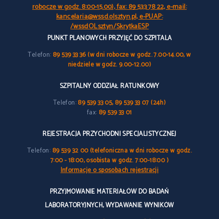
robocze w godz. 8:00-15.00), fax: 89 533 78 22, e-mail:
kancelaria@wssd.olsztyn.pl, e-PUAP:
/wssdOLsztyn/SkrytkaESP
PUNKT PLANOWYCH PRZYJĘĆ DO SZPITALA
Telefon:
89 539 33 36 (w dni robocze w godz. 7.00-14.00, w
niedziele w godz. 9.00-12.00)
SZPITALNY ODDZIAŁ RATUNKOWY
Telefon:
89 539 33 05, 89 539 33 07 (24h)
fax:
89 539 33 01
REJESTRACJA PRZYCHODNI SPECJALISTYCZNEJ
Telefon:
89 539 32 00 (telefoniczna w dni robocze w godz.
7:00 - 18:00, osobista w godz. 7:00-18:00 )
Informacje o sposobach rejestracji
PRZYJMOWANIE MATERIAŁÓW DO BADAŃ
LABORATORYJNYCH, WYDAWANIE WYNIKÓW