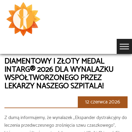
Przejdź
do
treści
DIAMENTOWY I ZŁOTY MEDAL
INTARG® 2026 DLA WYNALAZKU
WSPÓŁTWORZONEGO PRZEZ
LEKARZY NASZEGO SZPITALA!
12 czerwca 2026
Z dumą informujemy, że wynalazek „Ekspander dystrakcyjny do
leczenia przedwczesnego zrośnięcia szwu czaszkowego”,