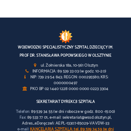
WOJEWÓDZKI SPECJALISTYCZNY SZPITAL DZIECIĘCY IM.
PROF DR. STANISŁAWA POPOWSKIEGO W OLSZTYNIE
ul. Żołnierska 18a, 10-561 Olsztyn
INFORMACJA: 89 539 33 03 (w godz. 10-20)
NIP: 739 29 54 843; REGON: 000295580; KRS:
0000000497
PKO BP 02 1440 1228 0000 0000 0223 3304
SEKRETARIAT DYREKCJI SZPITALA
Telefon:
89 539 34 55 (w dni robocze w godz. 8:00 -15:00)
Fax:
89 533 77 01, e-mail: sekretariat@wssd.olsztyn.pl,
Adres_eDoręczeń: AE:PL-13307-85029-VAVDW-33
e-mail:
KANCELARIA SZPITALA: tel. 89 539 34 59 (w dni