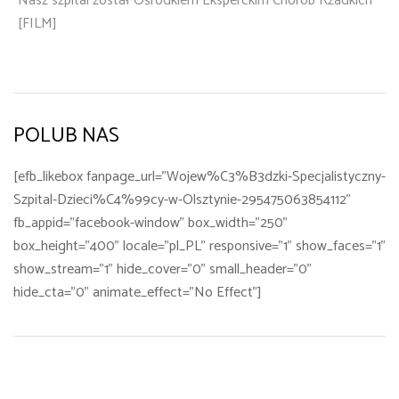
Nasz szpital został Ośrodkiem Eksperckim Chorób Rzadkich
[FILM]
POLUB NAS
[efb_likebox fanpage_url="Wojew%C3%B3dzki-Specjalistyczny-
Szpital-Dzieci%C4%99cy-w-Olsztynie-295475063854112"
fb_appid="facebook-window" box_width="250"
box_height="400" locale="pl_PL" responsive="1" show_faces="1"
show_stream="1" hide_cover="0" small_header="0"
hide_cta="0" animate_effect="No Effect"]