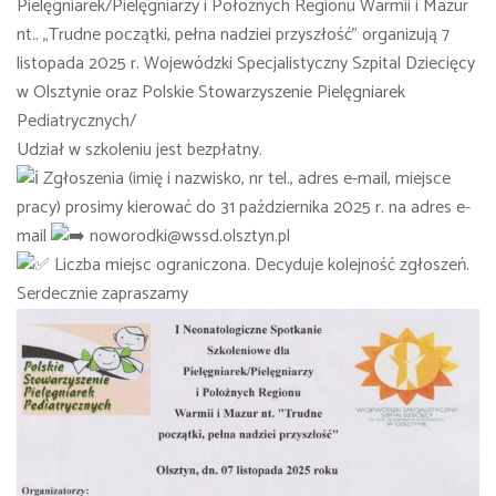
Pielęgniarek/Pielęgniarzy i Położnych Regionu Warmii i Mazur
nt.. „Trudne początki, pełna nadziei przyszłość” organizują 7
listopada 2025 r.
Wojewódzki Specjalistyczny Szpital Dziecięcy
w Olsztynie
oraz
Polskie Stowa
r
zyszenie Pielęgniarek
Pediatrycznych/
Udział w szkoleniu jest bezpłatny.
Zgłoszenia (imię i nazwisko, nr tel., adres e-mail, miejsce
pracy) prosimy kierować do 31 października 2025 r. na adres e-
mail
noworodki@wssd.olsztyn.pl
Liczba miejsc ograniczona. Decyduje kolejność zgłoszeń.
Serdecznie zapraszamy