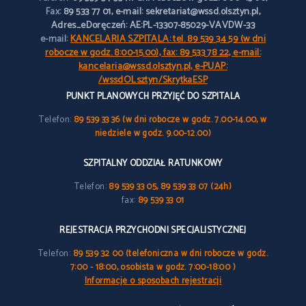
Fax:
89 533 77 01, e-mail: sekretariat@wssd.olsztyn.pl,
Adres_eDoręczeń: AE:PL-13307-85029-VAVDW-33
e-mail:
KANCELARIA SZPITALA: tel. 89 539 34 59 (w dni
robocze w godz. 8:00-15.00), fax: 89 533 78 22, e-mail:
kancelaria@wssd.olsztyn.pl, e-PUAP:
/wssdOLsztyn/SkrytkaESP
PUNKT PLANOWYCH PRZYJĘĆ DO SZPITALA
Telefon:
89 539 33 36 (w dni robocze w godz. 7.00-14.00, w
niedziele w godz. 9.00-12.00)
SZPITALNY ODDZIAŁ RATUNKOWY
Telefon:
89 539 33 05, 89 539 33 07 (24h)
fax:
89 539 33 01
REJESTRACJA PRZYCHODNI SPECJALISTYCZNEJ
Telefon:
89 539 32 00 (telefoniczna w dni robocze w godz.
7:00 - 18:00, osobista w godz. 7:00-18:00 )
Informacje o sposobach rejestracji