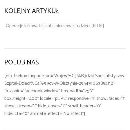
KOLEJNY ARTYKUŁ
Operacje lejkowatej klatki piersiowej u dzieci [FILM]
POLUB NAS
[efb_likebox fanpage_url="Wojew%C3%B3dzki-Specjalistyczny-
Szpital-Dzieci%C4%99cy-w-Olsztynie-295475063854112"
fb_appid="facebook-window" box_width="250"
box_height="400" locale="pl_PL" responsive="1" show_faces="1"
show_stream="1" hide_cover="0" small_header="0"
hide_cta="0" animate_effect="No Effect"]