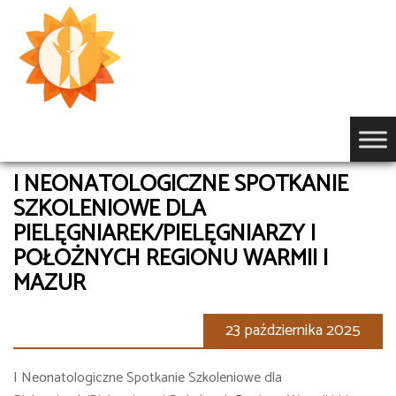
Przejdź
do
treści
I NEONATOLOGICZNE SPOTKANIE
SZKOLENIOWE DLA
PIELĘGNIAREK/PIELĘGNIARZY I
POŁOŻNYCH REGIONU WARMII I
MAZUR
23 października 2025
I Neonatologiczne Spotkanie Szkoleniowe dla