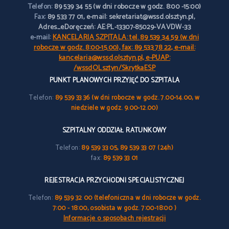
Telefon:
89 539 34 55 (w dni robocze w godz. 8:00 -15:00)
Fax:
89 533 77 01, e-mail: sekretariat@wssd.olsztyn.pl,
Adres_eDoręczeń: AE:PL-13307-85029-VAVDW-33
e-mail:
KANCELARIA SZPITALA: tel. 89 539 34 59 (w dni
robocze w godz. 8:00-15.00), fax: 89 533 78 22, e-mail:
kancelaria@wssd.olsztyn.pl, e-PUAP:
/wssdOLsztyn/SkrytkaESP
PUNKT PLANOWYCH PRZYJĘĆ DO SZPITALA
Telefon:
89 539 33 36 (w dni robocze w godz. 7.00-14.00, w
niedziele w godz. 9.00-12.00)
SZPITALNY ODDZIAŁ RATUNKOWY
Telefon:
89 539 33 05, 89 539 33 07 (24h)
fax:
89 539 33 01
REJESTRACJA PRZYCHODNI SPECJALISTYCZNEJ
Telefon:
89 539 32 00 (telefoniczna w dni robocze w godz.
7:00 - 18:00, osobista w godz. 7:00-18:00 )
Informacje o sposobach rejestracji