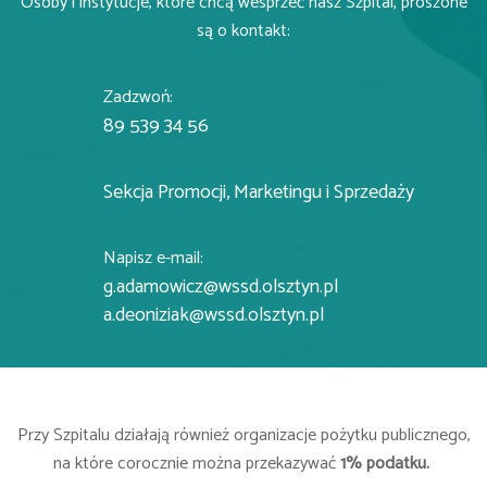
Osoby i instytucje, które chcą wesprzeć nasz Szpital, proszone
są o kontakt:
Zadzwoń:
89 539 34 56
Sekcja Promocji, Marketingu i Sprzedaży
Napisz e-mail:
g.adamowicz@wssd.olsztyn.pl
a.deoniziak@wssd.olsztyn.pl
Przy Szpitalu działają również organizacje pożytku publicznego,
na które corocznie można przekazywać
1% podatku.