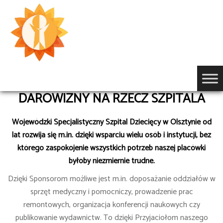
Przejdź
do
treści
DAROWIZNY NA RZECZ SZPITALA
Wojewódzki Specjalistyczny Szpital Dziecięcy w Olsztynie od
lat rozwija się m.in. dzięki wsparciu wielu osób i instytucji, bez
którego zaspokojenie wszystkich potrzeb naszej placówki
byłoby niezmiernie trudne.
Dzięki Sponsorom możliwe jest m.in. doposażanie oddziałów w
sprzęt medyczny i pomocniczy, prowadzenie prac
remontowych, organizacja konferencji naukowych czy
publikowanie wydawnictw. To dzięki Przyjaciołom naszego