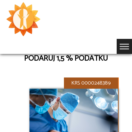
Przejdź
do
treści
PODARUJ 1,5 % PODATKU
KRS 0000248389