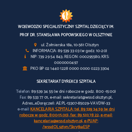
WOJEWÓDZKI SPECJALISTYCZNY SZPITAL DZIECIĘCY IM.
PROF DR. STANISŁAWA POPOWSKIEGO W OLSZTYNIE
ul. Żołnierska 18a, 10-561 Olsztyn
INFORMACJA: 89 539 33 03 (w godz. 10-20)
NIP: 739 29 54 843; REGON: 000295580; KRS:
0000000497
PKO BP 02 1440 1228 0000 0000 0223 3304
SEKRETARIAT DYREKCJI SZPITALA
Telefon:
89 539 34 55 (w dni robocze w godz. 8:00 -15:00)
Fax:
89 533 77 01, e-mail: sekretariat@wssd.olsztyn.pl,
Adres_eDoręczeń: AE:PL-13307-85029-VAVDW-33
e-mail:
KANCELARIA SZPITALA: tel. 89 539 34 59 (w dni
robocze w godz. 8:00-15.00), fax: 89 533 78 22, e-mail:
kancelaria@wssd.olsztyn.pl, e-PUAP:
/wssdOLsztyn/SkrytkaESP