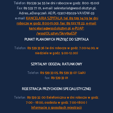
Telefon:
89 539 34 55 (w dni robocze w godz. 8:00 -15:00)
Fax:
89 533 77 01, e-mail: sekretariat@wssd.olsztyn.pl,
Adres_eDoręczeń: AE:PL-13307-85029-VAVDW-33
e-mail:
KANCELARIA SZPITALA: tel. 89 539 34 59 (w dni
robocze w godz. 8:00-15.00), fax: 89 533 78 22, e-mail:
kancelaria@wssd.olsztyn.pl, e-PUAP:
/wssdOLsztyn/SkrytkaESP
PUNKT PLANOWYCH PRZYJĘĆ DO SZPITALA
Telefon:
89 539 33 36 (w dni robocze w godz. 7.00-14.00, w
niedziele w godz. 9.00-12.00)
SZPITALNY ODDZIAŁ RATUNKOWY
Telefon:
89 539 33 05, 89 539 33 07 (24h)
fax:
89 539 33 01
REJESTRACJA PRZYCHODNI SPECJALISTYCZNEJ
Telefon:
89 539 32 00 (telefoniczna w dni robocze w godz.
7:00 - 18:00, osobista w godz. 7:00-18:00 )
Informacje o sposobach rejestracji