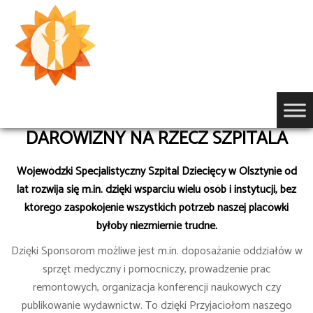
Przejdź
do
treści
DAROWIZNY NA RZECZ SZPITALA
Wojewódzki Specjalistyczny Szpital Dziecięcy w Olsztynie od
lat rozwija się m.in. dzięki wsparciu wielu osób i instytucji, bez
którego zaspokojenie wszystkich potrzeb naszej placówki
byłoby niezmiernie trudne.
Dzięki Sponsorom możliwe jest m.in. doposażanie oddziałów w
sprzęt medyczny i pomocniczy, prowadzenie prac
remontowych, organizacja konferencji naukowych czy
publikowanie wydawnictw. To dzięki Przyjaciołom naszego