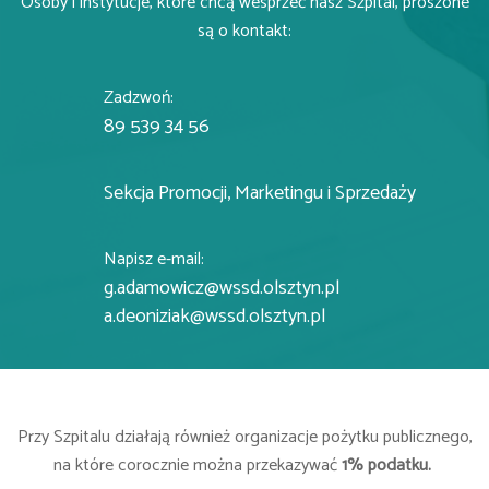
Osoby i instytucje, które chcą wesprzeć nasz Szpital, proszone
są o kontakt:
Zadzwoń:
89 539 34 56
Sekcja Promocji, Marketingu i Sprzedaży
Napisz e-mail:
g.adamowicz@wssd.olsztyn.pl
a.deoniziak@wssd.olsztyn.pl
Przy Szpitalu działają również organizacje pożytku publicznego,
na które corocznie można przekazywać
1% podatku.