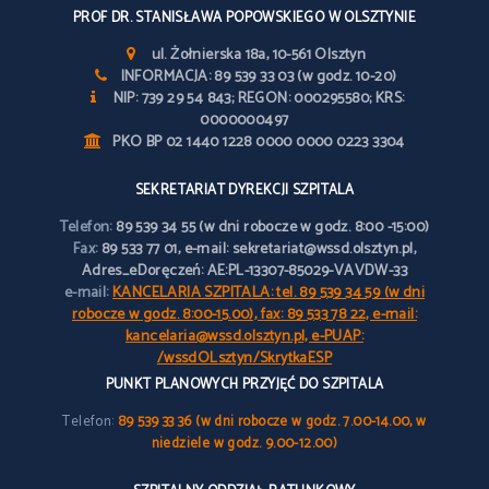
PROF DR. STANISŁAWA POPOWSKIEGO W OLSZTYNIE
ul. Żołnierska 18a, 10-561 Olsztyn
INFORMACJA: 89 539 33 03 (w godz. 10-20)
NIP: 739 29 54 843; REGON: 000295580; KRS:
0000000497
PKO BP 02 1440 1228 0000 0000 0223 3304
SEKRETARIAT DYREKCJI SZPITALA
Telefon:
89 539 34 55 (w dni robocze w godz. 8:00 -15:00)
Fax:
89 533 77 01, e-mail: sekretariat@wssd.olsztyn.pl,
Adres_eDoręczeń: AE:PL-13307-85029-VAVDW-33
e-mail:
KANCELARIA SZPITALA: tel. 89 539 34 59 (w dni
robocze w godz. 8:00-15.00), fax: 89 533 78 22, e-mail:
kancelaria@wssd.olsztyn.pl, e-PUAP:
/wssdOLsztyn/SkrytkaESP
PUNKT PLANOWYCH PRZYJĘĆ DO SZPITALA
Telefon:
89 539 33 36 (w dni robocze w godz. 7.00-14.00, w
niedziele w godz. 9.00-12.00)