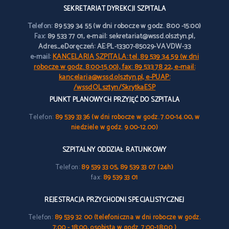
SEKRETARIAT DYREKCJI SZPITALA
Telefon:
89 539 34 55 (w dni robocze w godz. 8:00 -15:00)
Fax:
89 533 77 01, e-mail: sekretariat@wssd.olsztyn.pl,
Adres_eDoręczeń: AE:PL-13307-85029-VAVDW-33
e-mail:
KANCELARIA SZPITALA: tel. 89 539 34 59 (w dni
robocze w godz. 8:00-15.00), fax: 89 533 78 22, e-mail:
kancelaria@wssd.olsztyn.pl, e-PUAP:
/wssdOLsztyn/SkrytkaESP
PUNKT PLANOWYCH PRZYJĘĆ DO SZPITALA
Telefon:
89 539 33 36 (w dni robocze w godz. 7.00-14.00, w
niedziele w godz. 9.00-12.00)
SZPITALNY ODDZIAŁ RATUNKOWY
Telefon:
89 539 33 05, 89 539 33 07 (24h)
fax:
89 539 33 01
REJESTRACJA PRZYCHODNI SPECJALISTYCZNEJ
Telefon:
89 539 32 00 (telefoniczna w dni robocze w godz.
7:00 - 18:00, osobista w godz. 7:00-18:00 )