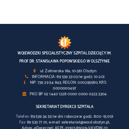
WOJEWÓDZKI SPECJALISTYCZNY SZPITAL DZIECIĘCY IM.
PROF DR. STANISŁAWA POPOWSKIEGO W OLSZTYNIE
ul. Żołnierska 18a, 10-561 Olsztyn
INFORMACJA: 89 539 33 03 (w godz. 10-20)
NIP: 739 29 54 843; REGON: 000295580; KRS:
0000000497
PKO BP 02 1440 1228 0000 0000 0223 3304
SEKRETARIAT DYREKCJI SZPITALA
Telefon:
89 539 34 55 (w dni robocze w godz. 8:00 -15:00)
Fax:
89 533 77 01, e-mail: sekretariat@wssd.olsztyn.pl,
Adres_eDoręczeń: AE:PL-13307-85029-VAVDW-33