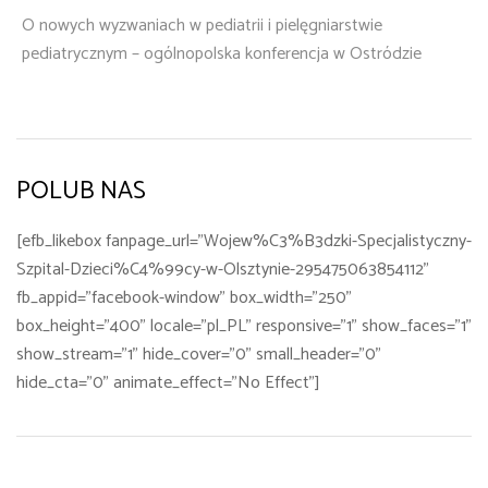
O nowych wyzwaniach w pediatrii i pielęgniarstwie
pediatrycznym – ogólnopolska konferencja w Ostródzie
POLUB NAS
[efb_likebox fanpage_url="Wojew%C3%B3dzki-Specjalistyczny-
Szpital-Dzieci%C4%99cy-w-Olsztynie-295475063854112"
fb_appid="facebook-window" box_width="250"
box_height="400" locale="pl_PL" responsive="1" show_faces="1"
show_stream="1" hide_cover="0" small_header="0"
hide_cta="0" animate_effect="No Effect"]