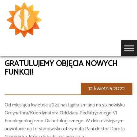
Przejdź
do
treści
GRATULUJEMY OBJĘCIA NOWYCH
FUNKCJI!
12 kwietnia 2022
Od miesiąca kwietnia 2022 nastąpiła zmiana na stanowisku
Ordynatora/Koordynatora Oddziału Pediatrycznego VI
Endokrynologiczno-Diabetologicznego. W dniu dzisiejszym
powołanie na to stanowisko otrzymała Pani doktor Dorota
Charemska, która dotychczas była z-cą