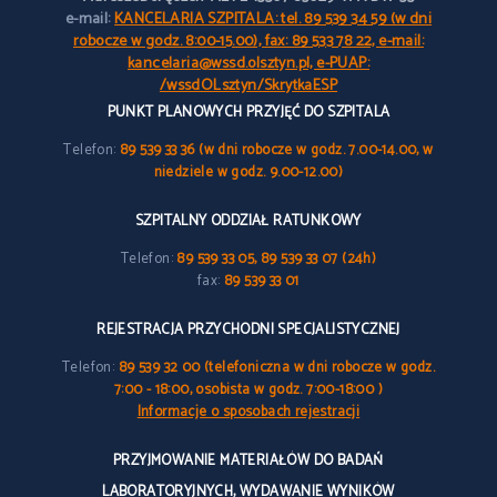
e-mail:
KANCELARIA SZPITALA: tel. 89 539 34 59 (w dni
robocze w godz. 8:00-15.00), fax: 89 533 78 22, e-mail:
kancelaria@wssd.olsztyn.pl, e-PUAP:
/wssdOLsztyn/SkrytkaESP
PUNKT PLANOWYCH PRZYJĘĆ DO SZPITALA
Telefon:
89 539 33 36 (w dni robocze w godz. 7.00-14.00, w
niedziele w godz. 9.00-12.00)
SZPITALNY ODDZIAŁ RATUNKOWY
Telefon:
89 539 33 05, 89 539 33 07 (24h)
fax:
89 539 33 01
REJESTRACJA PRZYCHODNI SPECJALISTYCZNEJ
Telefon:
89 539 32 00 (telefoniczna w dni robocze w godz.
7:00 - 18:00, osobista w godz. 7:00-18:00 )
Informacje o sposobach rejestracji
PRZYJMOWANIE MATERIAŁÓW DO BADAŃ
LABORATORYJNYCH, WYDAWANIE WYNIKÓW