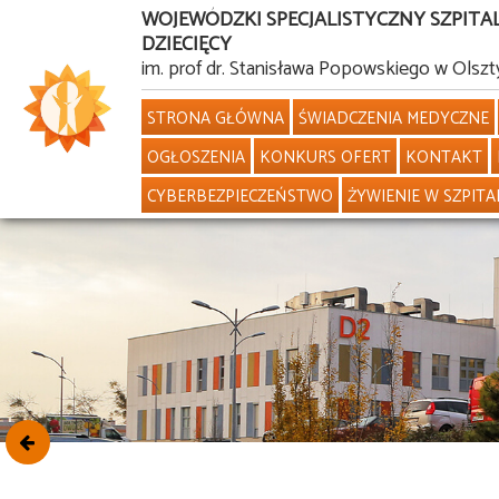
WOJEWÓDZKI SPECJALISTYCZNY SZPITA
DZIECIĘCY
Przejdź
im. prof dr. Stanisława Popowskiego w Olszt
do
STRONA GŁÓWNA
ŚWIADCZENIA MEDYCZNE
treści
OGŁOSZENIA
KONKURS OFERT
KONTAKT
CYBERBEZPIECZEŃSTWO
ŻYWIENIE W SZPITA