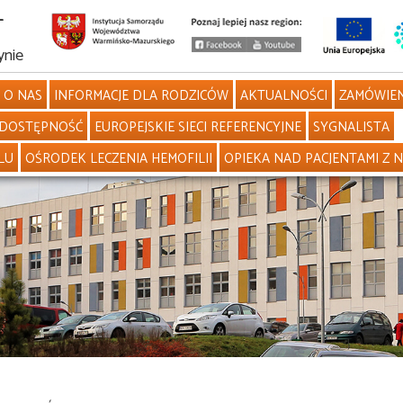
L
ynie
O NAS
INFORMACJE DLA RODZICÓW
AKTUALNOŚCI
ZAMÓWIEN
DOSTĘPNOŚĆ
EUROPEJSKIE SIECI REFERENCYJNE
SYGNALISTA
LU
OŚRODEK LECZENIA HEMOFILII
OPIEKA NAD PACJENTAMI Z 