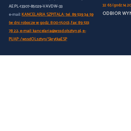
32 65 (godz.14.2
AE:PL-13307-85029-VAVDW-33
ODBIÓR WY
e-mail:
KANCELARIA SZPITALA: tel. 89 539 34 59
(w dni robocze w godz. 8:00-15.00), fax: 89 533
78 22, e-mail: kancelaria@wssd.olsztyn.pl, e-
PUAP: /wssdOLsztyn/SkrytkaESP