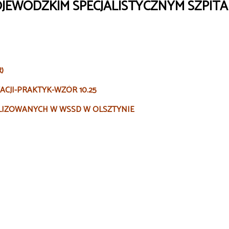
EWÓDZKIM SPECJALISTYCZNYM SZPITAL
)
CJI-PRAKTYK-WZÓR 10.25
LIZOWANYCH W WSSD W OLSZTYNIE