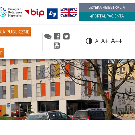
SZYBKA REJESTRACJA
ePORTAL PACJENTA
IA PUBLICZNE
A++
A+
A
NF