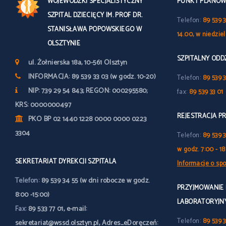
WOJEWÓDZKI SPECJALISTYCZNY
PUNKT PLANOWY
SZPITAL DZIECIĘCY IM. PROF DR.
Telefon:
89 539 3
STANISŁAWA POPOWSKIEGO W
14.00, w niedzie
OLSZTYNIE
SZPITALNY OD
ul. Żołnierska 18a, 10-561 Olsztyn
INFORMACJA: 89 539 33 03 (w godz. 10-20)
Telefon:
89 539 3
NIP: 739 29 54 843; REGON: 000295580;
fax:
89 539 33 01
KRS: 0000000497
REJESTRACJA P
PKO BP 02 1440 1228 0000 0000 0223
3304
Telefon:
89 539 
w godz. 7:00 - 18
SEKRETARIAT DYREKCJI SZPITALA
Informacje o spo
Telefon:
89 539 34 55 (w dni robocze w godz.
PRZYJMOWANIE
8:00 -15:00)
LABORATORYJN
Fax:
89 533 77 01, e-mail:
Telefon:
89 539 3
sekretariat@wssd.olsztyn.pl, Adres_eDoręczeń: