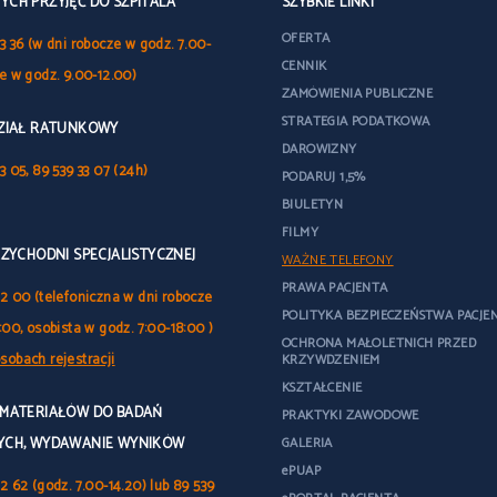
CH PRZYJĘĆ DO SZPITALA
SZYBKIE LINKI
OFERTA
3 36 (w dni robocze w godz. 7.00-
CENNIK
le w godz. 9.00-12.00)
ZAMÓWIENIA PUBLICZNE
STRATEGIA PODATKOWA
DZIAŁ RATUNKOWY
DAROWIZNY
3 05, 89 539 33 07 (24h)
PODARUJ 1,5%
BIULETYN
FILMY
RZYCHODNI SPECJALISTYCZNEJ
WAŻNE TELEFONY
PRAWA PACJENTA
32 00 (telefoniczna w dni robocze
POLITYKA BEZPIECZEŃSTWA PACJE
:00, osobista w godz. 7:00-18:00 )
OCHRONA MAŁOLETNICH PRZED
sobach rejestracji
KRZYWDZENIEM
KSZTAŁCENIE
 MATERIAŁÓW DO BADAŃ
PRAKTYKI ZAWODOWE
YCH, WYDAWANIE WYNIKÓW
GALERIA
ePUAP
2 62 (godz. 7.00-14.20) lub 89 539