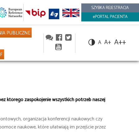
SZYBKA REJESTRACJA
ePORTAL PACJENTA
IA PUBLICZNE
A++
A+
A
NF
i, bez którego zaspokojenie wszystkich potrzeb naszej
ontowych, organizacja konferencji naukowych czy
 pomoce naukowe, które ułatwiają im przejście przez