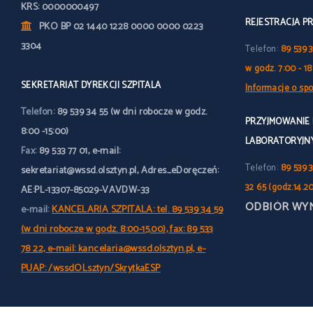
KRS: 0000000497
REJESTRACJA P
PKO BP 02 1440 1228 0000 0000 0223
3304
Telefon:
89 539 
w godz. 7:00 - 18
SEKRETARIAT DYREKCJI SZPITALA
Informacje o spo
Telefon:
89 539 34 55 (w dni robocze w godz.
PRZYJMOWANIE
8:00 -15:00)
LABORATORYJN
Fax:
89 533 77 01, e-mail:
Telefon:
89 539 3
sekretariat@wssd.olsztyn.pl, Adres_eDoręczeń:
32 65 (godz.14.2
AE:PL-13307-85029-VAVDW-33
ODBIÓR WY
e-mail:
KANCELARIA SZPITALA: tel. 89 539 34 59
(w dni robocze w godz. 8:00-15.00), fax: 89 533
78 22, e-mail: kancelaria@wssd.olsztyn.pl, e-
PUAP: /wssdOLsztyn/SkrytkaESP