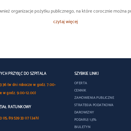
również organizacje pożytku publicznego, na które corocznie można
czytaj więcej
CH PRZYJĘĆ DO SZPITALA
SZYBKIE LINKI
OFERTA
3 36 (w dni robocze w godz. 7.00-
CENNIK
le w godz. 9.00-12.00)
ZAMÓWIENIA PUBLICZNE
STRATEGIA PODATKOWA
DZIAŁ RATUNKOWY
DAROWIZNY
3 05, 89 539 33 07 (24h)
PODARUJ 1,5%
BIULETYN