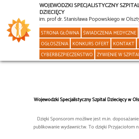
WOJEWÓDZKI SPECJALISTYCZNY SZPITA
DZIECIĘCY
Przejdź
im. prof dr. Stanisława Popowskiego w Olszt
do
STRONA GŁÓWNA
ŚWIADCZENIA MEDYCZNE
treści
OGŁOSZENIA
KONKURS OFERT
KONTAKT
CYBERBEZPIECZEŃSTWO
ŻYWIENIE W SZPITA
Wojewódzki Specjalistyczny Szpital Dziecięcy w Olszt
Dzięki Sponsorom możliwe jest m.in. doposażani
publikowanie wydawnictw. To dzięki Przyjaciołom na