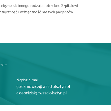
eniężne lub innego rodzaju potrzebne Szpitalowi
dzięczność i wdzięczność naszych pacjentów.
takt:
Napisz e-mail:
g.adamowicz@wssd.olsztyn.pl
a.deoniziak@wssd.olsztyn.pl