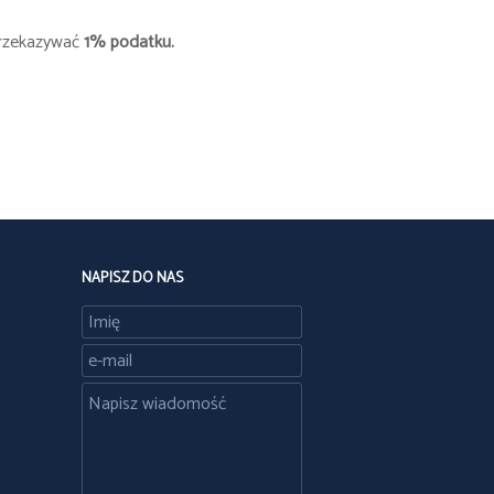
 przekazywać
1% podatku.
NAPISZ DO NAS