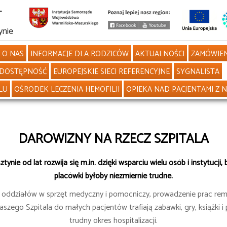
L
ynie
O NAS
INFORMACJE DLA RODZICÓW
AKTUALNOŚCI
ZAMÓWIEN
DOSTĘPNOŚĆ
EUROPEJSKIE SIECI REFERENCYJNE
SYGNALISTA
LU
OŚRODEK LECZENIA HEMOFILII
OPIEKA NAD PACJENTAMI Z 
DAROWIZNY NA RZECZ SZPITALA
ynie od lat rozwija się m.in. dzięki wsparciu wielu osób i instytucj
placówki byłoby niezmiernie trudne.
e oddziałów w sprzęt medyczny i pomocniczy, prowadzenie prac rem
szego Szpitala do małych pacjentów trafiają zabawki, gry, książki i
trudny okres hospitalizacji.