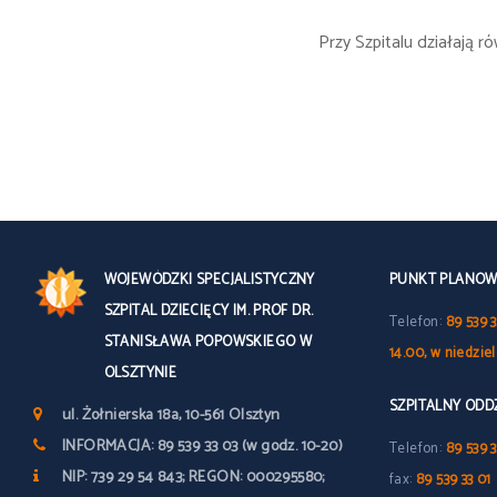
Przy Szpitalu działają 
WOJEWÓDZKI SPECJALISTYCZNY
PUNKT PLANOWY
SZPITAL DZIECIĘCY IM. PROF DR.
Telefon:
89 539 3
STANISŁAWA POPOWSKIEGO W
14.00, w niedzie
OLSZTYNIE
SZPITALNY OD
ul. Żołnierska 18a, 10-561 Olsztyn
INFORMACJA: 89 539 33 03 (w godz. 10-20)
Telefon:
89 539 3
NIP: 739 29 54 843; REGON: 000295580;
fax:
89 539 33 01