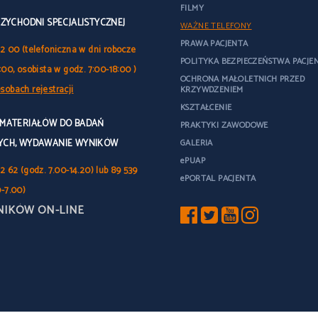
FILMY
RZYCHODNI SPECJALISTYCZNEJ
WAŻNE TELEFONY
PRAWA PACJENTA
32 00 (telefoniczna w dni robocze
POLITYKA BEZPIECZEŃSTWA PACJE
:00, osobista w godz. 7:00-18:00 )
OCHRONA MAŁOLETNICH PRZED
sobach rejestracji
KRZYWDZENIEM
KSZTAŁCENIE
 MATERIAŁÓW DO BADAŃ
PRAKTYKI ZAWODOWE
YCH, WYDAWANIE WYNIKÓW
GALERIA
ePUAP
2 62 (godz. 7.00-14.20) lub 89 539
ePORTAL PACJENTA
0-7.00)
NIKÓW ON-LINE