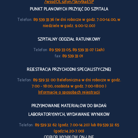
/wssdOLsztyn/SkrytkaESP
PUNKT PLANOWYCH PRZYJĘĆ DO SZPITALA
Telefon:
89 539 33 36 (w dni robocze w godz. 7.00-14.00, w
niedziele w godz. 9.00-12.00)
SZPITALNY ODDZIAŁ RATUNKOWY
Telefon:
89 539 33 05, 89 539 33 07 (24h)
fax:
89 539 33 01
REJESTRACJA PRZYCHODNI SPECJALISTYCZNEJ
Telefon:
89 539 32 00 (telefoniczna w dni robocze w godz.
7:00 - 18:00, osobista w godz. 7:00-18:00 )
Informacje o sposobach rejestracji
PRZYJMOWANIE MATERIAŁÓW DO BADAŃ
LABORATORYJNYCH, WYDAWANIE WYNIKÓW
Telefon:
89 539 32 62 (godz. 7.00-14.20) lub 89 539 32 65
(godz.14.20-7.00)
ODBIÓR WYNIKÓW ON-LINE