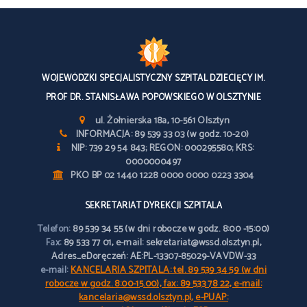
WOJEWÓDZKI SPECJALISTYCZNY SZPITAL DZIECIĘCY IM.
PROF DR. STANISŁAWA POPOWSKIEGO W OLSZTYNIE
ul. Żołnierska 18a, 10-561 Olsztyn
INFORMACJA: 89 539 33 03 (w godz. 10-20)
NIP: 739 29 54 843; REGON: 000295580; KRS:
0000000497
PKO BP 02 1440 1228 0000 0000 0223 3304
SEKRETARIAT DYREKCJI SZPITALA
Telefon:
89 539 34 55 (w dni robocze w godz. 8:00 -15:00)
Fax:
89 533 77 01, e-mail: sekretariat@wssd.olsztyn.pl,
Adres_eDoręczeń: AE:PL-13307-85029-VAVDW-33
e-mail:
KANCELARIA SZPITALA: tel. 89 539 34 59 (w dni
robocze w godz. 8:00-15.00), fax: 89 533 78 22, e-mail:
kancelaria@wssd.olsztyn.pl, e-PUAP: