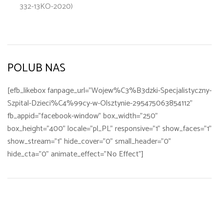
332-13KO-2020)
POLUB NAS
[efb_likebox fanpage_url="Wojew%C3%B3dzki-Specjalistyczny-
Szpital-Dzieci%C4%99cy-w-Olsztynie-295475063854112"
fb_appid="facebook-window" box_width="250"
box_height="400" locale="pl_PL" responsive="1" show_faces="1"
show_stream="1" hide_cover="0" small_header="0"
hide_cta="0" animate_effect="No Effect"]