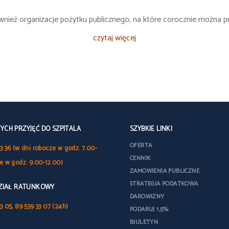
również organizacje pożytku publicznego, na które corocznie można
czytaj więcej
CH PRZYJĘĆ DO SZPITALA
SZYBKIE LINKI
OFERTA
3 36 (w dni robocze w godz. 7.00-
CENNIK
le w godz. 9.00-12.00)
ZAMÓWIENIA PUBLICZNE
STRATEGIA PODATKOWA
DZIAŁ RATUNKOWY
DAROWIZNY
3 05, 89 539 33 07 (24h)
PODARUJ 1,5%
BIULETYN