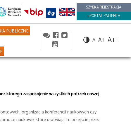
SZYBKA REJESTRACJA
ePORTAL PACJENTA
IA PUBLICZNE
A++
A+
A
NF
i, bez którego zaspokojenie wszystkich potrzeb naszej
ontowych, organizacja konferencji naukowych czy
 pomoce naukowe, które ułatwiają im przejście przez