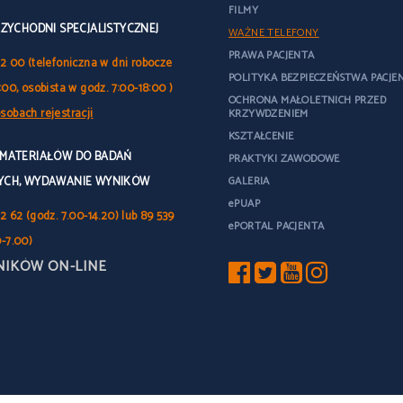
FILMY
RZYCHODNI SPECJALISTYCZNEJ
WAŻNE TELEFONY
PRAWA PACJENTA
32 00 (telefoniczna w dni robocze
POLITYKA BEZPIECZEŃSTWA PACJE
:00, osobista w godz. 7:00-18:00 )
OCHRONA MAŁOLETNICH PRZED
sobach rejestracji
KRZYWDZENIEM
KSZTAŁCENIE
 MATERIAŁÓW DO BADAŃ
PRAKTYKI ZAWODOWE
YCH, WYDAWANIE WYNIKÓW
GALERIA
ePUAP
2 62 (godz. 7.00-14.20) lub 89 539
ePORTAL PACJENTA
0-7.00)
NIKÓW ON-LINE