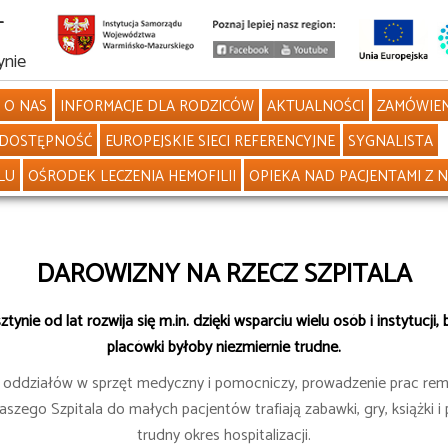
L
ynie
O NAS
INFORMACJE DLA RODZICÓW
AKTUALNOŚCI
ZAMÓWIEN
DOSTĘPNOŚĆ
EUROPEJSKIE SIECI REFERENCYJNE
SYGNALISTA
LU
OŚRODEK LECZENIA HEMOFILII
OPIEKA NAD PACJENTAMI Z 
DAROWIZNY NA RZECZ SZPITALA
ynie od lat rozwija się m.in. dzięki wsparciu wielu osób i instytucj
placówki byłoby niezmiernie trudne.
e oddziałów w sprzęt medyczny i pomocniczy, prowadzenie prac rem
szego Szpitala do małych pacjentów trafiają zabawki, gry, książki i
trudny okres hospitalizacji.