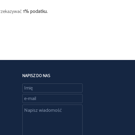
 przekazywać
1% podatku.
NAPISZ DO NAS