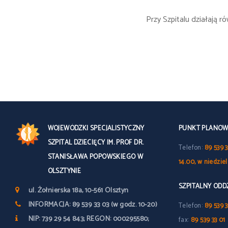
Przy Szpitalu działają 
WOJEWÓDZKI SPECJALISTYCZNY
PUNKT PLANOWY
SZPITAL DZIECIĘCY IM. PROF DR.
Telefon:
89 539 3
STANISŁAWA POPOWSKIEGO W
14.00, w niedzie
OLSZTYNIE
SZPITALNY OD
ul. Żołnierska 18a, 10-561 Olsztyn
INFORMACJA: 89 539 33 03 (w godz. 10-20)
Telefon:
89 539 3
NIP: 739 29 54 843; REGON: 000295580;
fax:
89 539 33 01