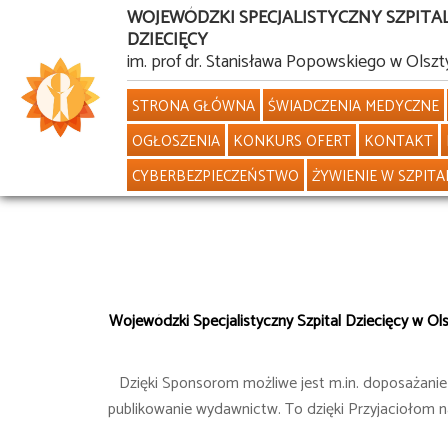
WOJEWÓDZKI SPECJALISTYCZNY SZPITA
DZIECIĘCY
Przejdź
im. prof dr. Stanisława Popowskiego w Olszt
do
STRONA GŁÓWNA
ŚWIADCZENIA MEDYCZNE
treści
OGŁOSZENIA
KONKURS OFERT
KONTAKT
CYBERBEZPIECZEŃSTWO
ŻYWIENIE W SZPITA
Wojewódzki Specjalistyczny Szpital Dziecięcy w Olszt
Dzięki Sponsorom możliwe jest m.in. doposażani
publikowanie wydawnictw. To dzięki Przyjaciołom na