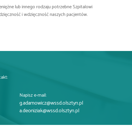
eniężne lub innego rodzaju potrzebne Szpitalowi
dzięczność i wdzięczność naszych pacjentów.
takt:
Napisz e-mail:
g.adamowicz@wssd.olsztyn.pl
a.deoniziak@wssd.olsztyn.pl