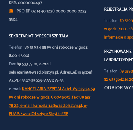
KRS: 0000000497
REJESTRACJA P
PKO BP 02 1440 1228 0000 0000 0223
3304
Telefon:
89 539 
w godz. 7:00 - 18
SEKRETARIAT DYREKCJI SZPITALA
Informacje o spo
Telefon:
89 539 34 55 (w dni robocze w godz.
PRZYJMOWANIE
8:00 -15:00)
LABORATORYJN
Fax:
89 533 77 01, e-mail:
Telefon:
89 539 3
sekretariat@wssd.olsztyn.pl, Adres_eDoręczeń:
32 65 (godz.14.2
AE:PL-13307-85029-VAVDW-33
ODBIÓR WY
e-mail:
KANCELARIA SZPITALA: tel. 89 539 34 59
(w dni robocze w godz. 8:00-15.00), fax: 89 533
78 22, e-mail: kancelaria@wssd.olsztyn.pl, e-
PUAP: /wssdOLsztyn/SkrytkaESP