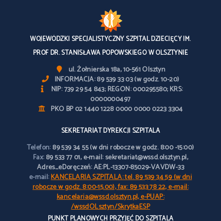
WOJEWÓDZKI SPECJALISTYCZNY SZPITAL DZIECIĘCY IM.
PROF DR. STANISŁAWA POPOWSKIEGO W OLSZTYNIE
ul. Żołnierska 18a, 10-561 Olsztyn
INFORMACJA: 89 539 33 03 (w godz. 10-20)
NIP: 739 29 54 843; REGON: 000295580; KRS:
0000000497
PKO BP 02 1440 1228 0000 0000 0223 3304
SEKRETARIAT DYREKCJI SZPITALA
Telefon:
89 539 34 55 (w dni robocze w godz. 8:00 -15:00)
Fax:
89 533 77 01, e-mail: sekretariat@wssd.olsztyn.pl,
Adres_eDoręczeń: AE:PL-13307-85029-VAVDW-33
e-mail:
KANCELARIA SZPITALA: tel. 89 539 34 59 (w dni
robocze w godz. 8:00-15.00), fax: 89 533 78 22, e-mail:
kancelaria@wssd.olsztyn.pl, e-PUAP:
/wssdOLsztyn/SkrytkaESP
PUNKT PLANOWYCH PRZYJĘĆ DO SZPITALA