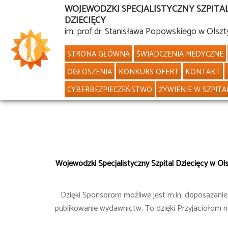
WOJEWÓDZKI SPECJALISTYCZNY SZPITA
DZIECIĘCY
Przejdź
im. prof dr. Stanisława Popowskiego w Olszt
do
STRONA GŁÓWNA
ŚWIADCZENIA MEDYCZNE
treści
OGŁOSZENIA
KONKURS OFERT
KONTAKT
CYBERBEZPIECZEŃSTWO
ŻYWIENIE W SZPITA
Wojewódzki Specjalistyczny Szpital Dziecięcy w Olszt
Dzięki Sponsorom możliwe jest m.in. doposażani
publikowanie wydawnictw. To dzięki Przyjaciołom na