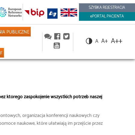
SZYBKA REJESTRACJA
ePORTAL PACJENTA
IA PUBLICZNE
A++
A+
A
NF
i, bez którego zaspokojenie wszystkich potrzeb naszej
ontowych, organizacja konferencji naukowych czy
 pomoce naukowe, które ułatwiają im przejście przez