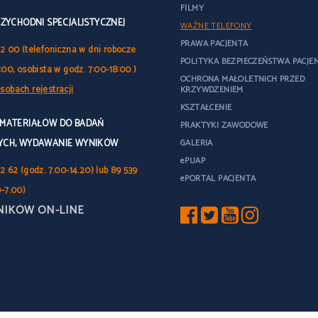
FILMY
RZYCHODNI SPECJALISTYCZNEJ
WAŻNE TELEFONY
PRAWA PACJENTA
32 00 (telefoniczna w dni robocze
POLITYKA BEZPIECZEŃSTWA PACJE
:00, osobista w godz. 7:00-18:00 )
OCHRONA MAŁOLETNICH PRZED
sobach rejestracji
KRZYWDZENIEM
KSZTAŁCENIE
 MATERIAŁÓW DO BADAŃ
PRAKTYKI ZAWODOWE
YCH, WYDAWANIE WYNIKÓW
GALERIA
ePUAP
2 62 (godz. 7.00-14.20) lub 89 539
ePORTAL PACJENTA
0-7.00)
NIKÓW ON-LINE