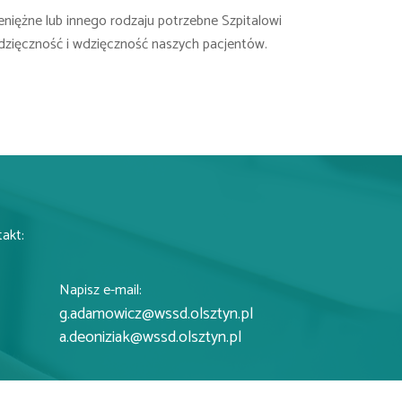
eniężne lub innego rodzaju potrzebne Szpitalowi
dzięczność i wdzięczność naszych pacjentów.
takt:
Napisz e-mail:
g.adamowicz@wssd.olsztyn.pl
a.deoniziak@wssd.olsztyn.pl