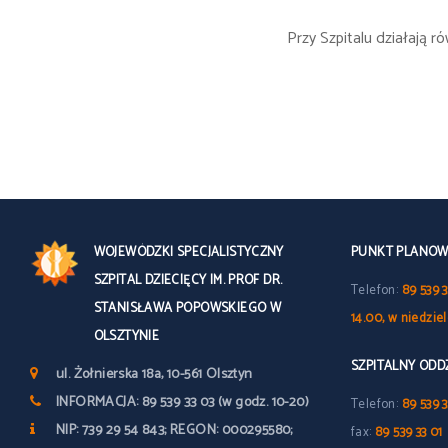
Przy Szpitalu działają 
WOJEWÓDZKI SPECJALISTYCZNY
PUNKT PLANOWY
SZPITAL DZIECIĘCY IM. PROF DR.
Telefon:
89 539 3
STANISŁAWA POPOWSKIEGO W
14.00, w niedzie
OLSZTYNIE
SZPITALNY OD
ul. Żołnierska 18a, 10-561 Olsztyn
INFORMACJA: 89 539 33 03 (w godz. 10-20)
Telefon:
89 539 3
NIP: 739 29 54 843; REGON: 000295580;
fax:
89 539 33 01