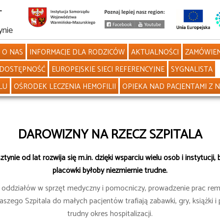
L
ynie
O NAS
INFORMACJE DLA RODZICÓW
AKTUALNOŚCI
ZAMÓWIEN
DOSTĘPNOŚĆ
EUROPEJSKIE SIECI REFERENCYJNE
SYGNALISTA
LU
OŚRODEK LECZENIA HEMOFILII
OPIEKA NAD PACJENTAMI Z 
DAROWIZNY NA RZECZ SZPITALA
ynie od lat rozwija się m.in. dzięki wsparciu wielu osób i instytucj
placówki byłoby niezmiernie trudne.
e oddziałów w sprzęt medyczny i pomocniczy, prowadzenie prac rem
szego Szpitala do małych pacjentów trafiają zabawki, gry, książki i
trudny okres hospitalizacji.