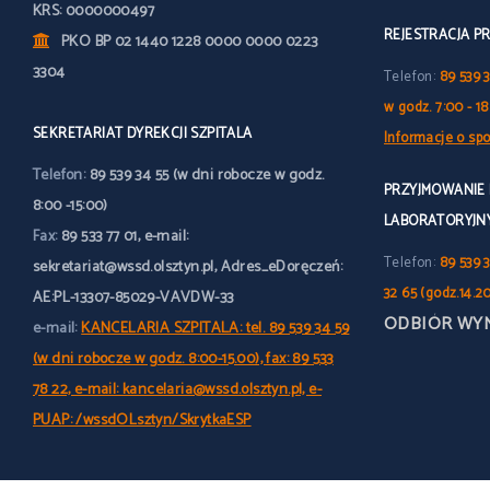
KRS: 0000000497
REJESTRACJA P
PKO BP 02 1440 1228 0000 0000 0223
3304
Telefon:
89 539 
w godz. 7:00 - 18
SEKRETARIAT DYREKCJI SZPITALA
Informacje o spo
Telefon:
89 539 34 55 (w dni robocze w godz.
PRZYJMOWANIE
8:00 -15:00)
LABORATORYJN
Fax:
89 533 77 01, e-mail:
Telefon:
89 539 3
sekretariat@wssd.olsztyn.pl, Adres_eDoręczeń:
32 65 (godz.14.2
AE:PL-13307-85029-VAVDW-33
ODBIÓR WY
e-mail:
KANCELARIA SZPITALA: tel. 89 539 34 59
(w dni robocze w godz. 8:00-15.00), fax: 89 533
78 22, e-mail: kancelaria@wssd.olsztyn.pl, e-
PUAP: /wssdOLsztyn/SkrytkaESP