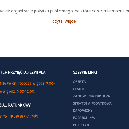
również organizacje pożytku publicznego, na które corocznie można
czytaj więcej
CH PRZYJĘĆ DO SZPITALA
SZYBKIE LINKI
OFERTA
3 36 (w dni robocze w godz. 7.00-
CENNIK
le w godz. 9.00-12.00)
ZAMÓWIENIA PUBLICZNE
STRATEGIA PODATKOWA
DZIAŁ RATUNKOWY
DAROWIZNY
3 05, 89 539 33 07 (24h)
PODARUJ 1,5%
BIULETYN