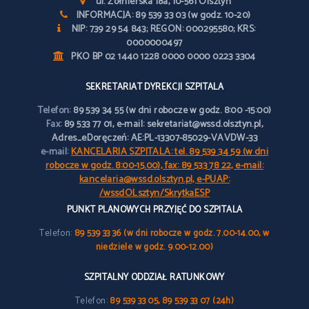
ul. Żołnierska 18a, 10-561 Olsztyn
INFORMACJA: 89 539 33 03 (w godz. 10-20)
NIP: 739 29 54 843; REGON: 000295580; KRS:
0000000497
PKO BP 02 1440 1228 0000 0000 0223 3304
SEKRETARIAT DYREKCJI SZPITALA
Telefon:
89 539 34 55 (w dni robocze w godz. 8:00 -15:00)
Fax:
89 533 77 01, e-mail: sekretariat@wssd.olsztyn.pl,
Adres_eDoręczeń: AE:PL-13307-85029-VAVDW-33
e-mail:
KANCELARIA SZPITALA: tel. 89 539 34 59 (w dni
robocze w godz. 8:00-15.00), fax: 89 533 78 22, e-mail:
kancelaria@wssd.olsztyn.pl, e-PUAP:
/wssdOLsztyn/SkrytkaESP
PUNKT PLANOWYCH PRZYJĘĆ DO SZPITALA
Telefon:
89 539 33 36 (w dni robocze w godz. 7.00-14.00, w
niedziele w godz. 9.00-12.00)
SZPITALNY ODDZIAŁ RATUNKOWY
Telefon:
89 539 33 05, 89 539 33 07 (24h)