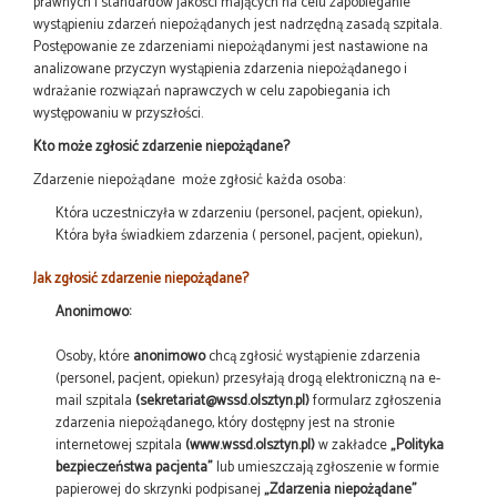
prawnych i standardów jakości mających na celu zapobieganie
wystąpieniu zdarzeń niepożądanych jest nadrzędną zasadą szpitala.
Postępowanie ze zdarzeniami niepożądanymi jest nastawione na
analizowane przyczyn wystąpienia zdarzenia niepożądanego i
wdrażanie rozwiązań naprawczych w celu zapobiegania ich
występowaniu w przyszłości.
Kto może zgłosić zdarzenie niepożądane?
Zdarzenie niepożądane może zgłosić każda osoba:
Która uczestniczyła w zdarzeniu (personel, pacjent, opiekun),
Która była świadkiem zdarzenia ( personel, pacjent, opiekun),
Jak zgłosić zdarzenie niepożądane?
Anonimowo:
Osoby, które
anonimowo
chcą zgłosić wystąpienie zdarzenia
(personel, pacjent, opiekun) przesyłają drogą elektroniczną na e-
mail szpitala
(sekretariat@wssd.olsztyn.pl)
formularz zgłoszenia
zdarzenia niepożądanego, który dostępny jest na stronie
internetowej szpitala
(www.wssd.olsztyn.pl)
w zakładce
„Polityka
bezpieczeństwa pacjenta”
lub umieszczają zgłoszenie w formie
papierowej do skrzynki podpisanej
„Zdarzenia niepożądane”