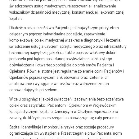
i zadowolenia Pacjentów poprzez monitorowanie wysokiej jakości
świadczonych usług medycznych, rejestrowanie i analizowanie
wskaźników działalności medycznej, konsumenckiej i ekonomicznej
Szpitala.
Dbałość o bezpieczeństwo Pacjenta jest najwyższym priorytetem
osiąganym poprzez indywidualne podejście, zapewnienie
kompleksowej opieki medycznej w zakresie diagnostyki i leczenia,
świadczenie usług z użyciem sprzętu medycznego oraz infrastruktury
technicznej najwyższej jakości, a także poprzez właściwy dobór
personelu pod kątem posiadanego wykształcenia, zdobytego
doświadczenia i otwartego podejścia do problemów Pacjenta i
Opiekuna. Równie istotne jest regularne zbieranie opinii Pacjentów i
Opiekunów poprzez system ankietowania oraz rzetelne ich
analizowanie i wyciągane wniosków oraz wdrożenie zmian
odpowiadających potrzebom.
W celu osiągnięcia jakości świadczeń i zapewnienia bezpieczeństwa
opieki oraz satysfakcji Pacjentom i Opiekunom w Wojewódzkim
Specjalistycznym Szpitalu Dziecięcym w Olsztynie wprowadzono
zasady, do których przestrzegania zobowiązuje się cały personel.
Szpital identyfikuje i monitoruje ryzyka oraz stosuje procedury
ograniczające ich wystąpienie. Przestrzeganie praw Pacjenta, norm