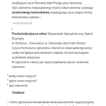
znajdującej się w Planowej Izbie Przyjęć przy rejestracji
.
Opis zdarzenia niepożądanego można także przesłać używając
anonimowego komunikatora
znajdującego się w stopce strony
internetowej szpitala (
wssd.olsztyn.pl
)
Pocztą tradycyjną na adres:
Wojewódzki Specjalistyczny Szpital
Dziecięcy
w Olsztynie – Kancelaria, ul. Żołnierska 18a,10-561 Olsztyn
Użycie formularza zgłoszenia zdarzenia niepożądanego przez
osoby nie będące pracownikami szpitala nie jest wymagane,
aczkolwiek wskazane.
W zgłoszeniu należy jak najszczegółowiej opisać zaistniałe
zdarzenie:
* kiedy miało miejsce?
* gdzie miało miejsce?
* opis zdarzenia
Osobiście:
– Ustne zgłoszenie kierownikowi właściwej komórki organizacyjnej,