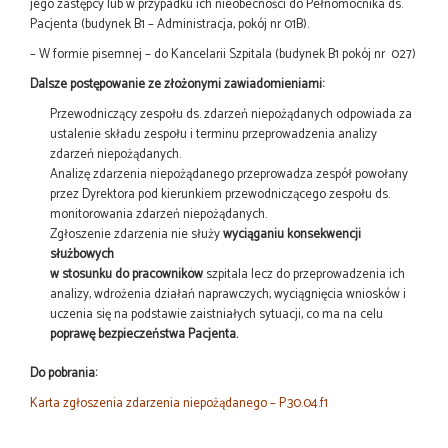
jego zastępcy lub w przypadku ich nieobecności do Pełnomocnika ds.
Pacjenta (budynek B1 – Administracja, pokój nr 01B).
– W formie pisemnej – do Kancelarii Szpitala (budynek B1 pokój nr 027)
Dalsze postępowanie ze złożonymi zawiadomieniami:
Przewodniczący zespołu ds. zdarzeń niepożądanych odpowiada za
ustalenie składu zespołu i terminu przeprowadzenia analizy
zdarzeń niepożądanych.
Analizę zdarzenia niepożądanego przeprowadza zespół powołany
przez Dyrektora pod kierunkiem przewodniczącego zespołu ds.
monitorowania zdarzeń niepożądanych.
Zgłoszenie zdarzenia nie służy
wyciąganiu konsekwencji
służbowych
w stosunku do pracowników
szpitala lecz do przeprowadzenia ich
analizy, wdrożenia działań naprawczych, wyciągnięcia wniosków i
uczenia się na podstawie zaistniałych sytuacji, co ma na celu
poprawę bezpieczeństwa Pacjenta.
Do pobrania:
Karta zgłoszenia zdarzenia niepożądanego – P.30.04.f1