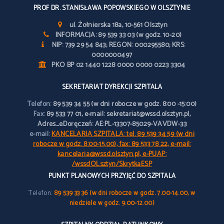
PROF DR. STANISŁAWA POPOWSKIEGO W OLSZTYNIE
ul. Żołnierska 18a, 10-561 Olsztyn
INFORMACJA: 89 539 33 03 (w godz. 10-20)
NIP: 739 29 54 843; REGON: 000295580; KRS:
0000000497
PKO BP 02 1440 1228 0000 0000 0223 3304
SEKRETARIAT DYREKCJI SZPITALA
Telefon:
89 539 34 55 (w dni robocze w godz. 8:00 -15:00)
Fax:
89 533 77 01, e-mail: sekretariat@wssd.olsztyn.pl,
Adres_eDoręczeń: AE:PL-13307-85029-VAVDW-33
e-mail:
KANCELARIA SZPITALA: tel. 89 539 34 59 (w dni
robocze w godz. 8:00-15.00), fax: 89 533 78 22, e-mail:
kancelaria@wssd.olsztyn.pl, e-PUAP:
/wssdOLsztyn/SkrytkaESP
PUNKT PLANOWYCH PRZYJĘĆ DO SZPITALA
Telefon:
89 539 33 36 (w dni robocze w godz. 7.00-14.00, w
niedziele w godz. 9.00-12.00)