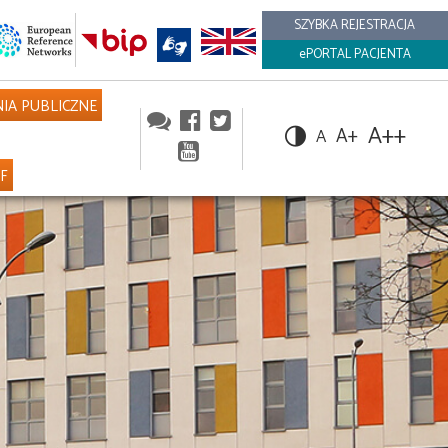
SZYBKA REJESTRACJA
ePORTAL PACJENTA
IA PUBLICZNE
A++
A+
A
NF