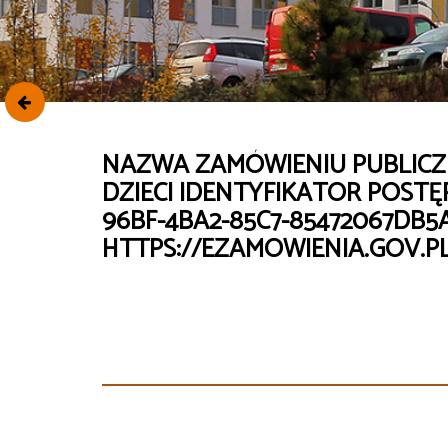
NAZWA ZAMÓWIENIU PUBLICZ
DZIECI IDENTYFIKATOR POSTĘ
96BF-4BA2-85C7-85472067D
HTTPS://EZAMOWIENIA.GOV.P