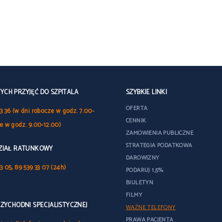
CH PRZYJĘĆ DO SZPITALA
SZYBKIE LINKI
OFERTA
3 36 (w dni robocze w godz. 7.00-
CENNIK
le w godz. 9.00-12.00)
ZAMÓWIENIA PUBLICZNE
STRATEGIA PODATKOWA
DZIAŁ RATUNKOWY
DAROWIZNY
3 05, 89 539 33 07 (24h)
PODARUJ 1,5%
BIULETYN
FILMY
RZYCHODNI SPECJALISTYCZNEJ
WAŻNE TELEFONY
PRAWA PACJENTA