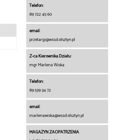
Telefon:
89 722 45 60
email:
przetargi@wssd.olsztyn.pl
Z-ca Kierownika Działu:
mgr Marlena Wiska
Telefon:
89 539 34 72
email:
marlenawiska@wssd.olsztyn.pl
MAGAZYN ZAOPATRZENIA