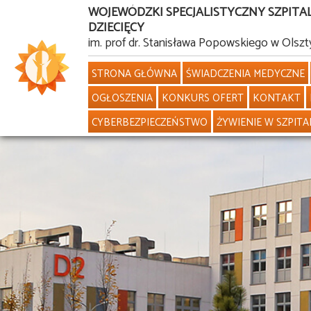
WOJEWÓDZKI SPECJALISTYCZNY SZPITA
DZIECIĘCY
Przejdź
im. prof dr. Stanisława Popowskiego w Olszt
do
STRONA GŁÓWNA
ŚWIADCZENIA MEDYCZNE
treści
OGŁOSZENIA
KONKURS OFERT
KONTAKT
CYBERBEZPIECZEŃSTWO
ŻYWIENIE W SZPITA