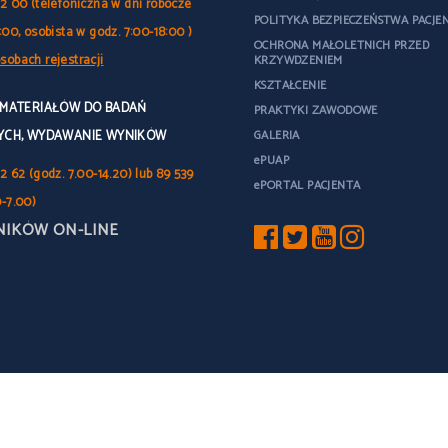
32 00 (telefoniczna w dni robocze
POLITYKA BEZPIECZEŃSTWA PACJE
:00, osobista w godz. 7:00-18:00 )
OCHRONA MAŁOLETNICH PRZED
sobach rejestracji
KRZYWDZENIEM
KSZTAŁCENIE
 MATERIAŁÓW DO BADAŃ
PRAKTYKI ZAWODOWE
YCH, WYDAWANIE WYNIKÓW
GALERIA
ePUAP
2 62 (godz. 7.00-14.20) lub 89 539
ePORTAL PACJENTA
0-7.00)
NIKÓW ON-LINE