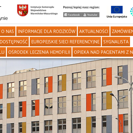
L
ynie
O NAS
INFORMACJE DLA RODZICÓW
AKTUALNOŚCI
ZAMÓWIEN
DOSTĘPNOŚĆ
EUROPEJSKIE SIECI REFERENCYJNE
SYGNALISTA
LU
OŚRODEK LECZENIA HEMOFILII
OPIEKA NAD PACJENTAMI Z 