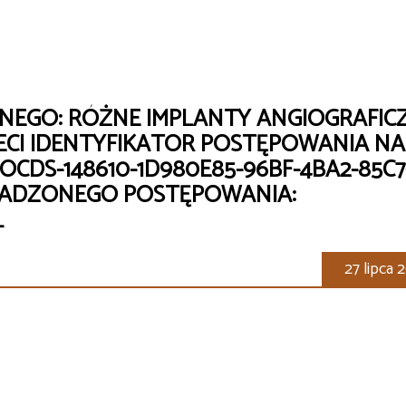
NEGO: RÓŻNE IMPLANTY ANGIOGRAFIC
ECI IDENTYFIKATOR POSTĘPOWANIA NA
OCDS-148610-1D980E85-96BF-4BA2-85C7
WADZONEGO POSTĘPOWANIA:
L
27 lipca 