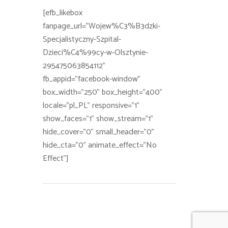
[efb_likebox
fanpage_url="Wojew%C3%B3dzki-
Specjalistyczny-Szpital-
Dzieci%C4%99cy-w-Olsztynie-
295475063854112"
fb_appid="facebook-window"
box_width="250" box_height="400"
locale="pl_PL" responsive="1"
show_faces="1" show_stream="1"
hide_cover="0" small_header="0"
hide_cta="0" animate_effect="No
Effect"]