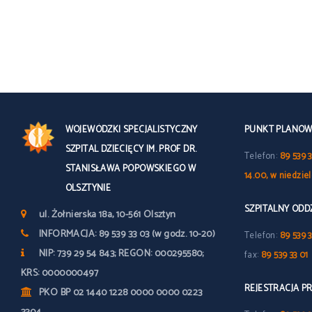
WOJEWÓDZKI SPECJALISTYCZNY
PUNKT PLANOWY
SZPITAL DZIECIĘCY IM. PROF DR.
Telefon:
89 539 3
STANISŁAWA POPOWSKIEGO W
14.00, w niedzie
OLSZTYNIE
SZPITALNY OD
ul. Żołnierska 18a, 10-561 Olsztyn
INFORMACJA: 89 539 33 03 (w godz. 10-20)
Telefon:
89 539 3
NIP: 739 29 54 843; REGON: 000295580;
fax:
89 539 33 01
KRS: 0000000497
REJESTRACJA P
PKO BP 02 1440 1228 0000 0000 0223