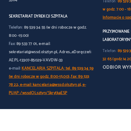
3304
Telefon:
89 539 
w godz. 7:00 - 18
SEKRETARIAT DYREKCJI SZPITALA
Informacje o spo
Telefon:
89 539 34 55 (w dni robocze w godz.
PRZYJMOWANIE
8:00 -15:00)
LABORATORYJN
Fax:
89 533 77 01, e-mail:
Telefon:
89 539 3
sekretariat@wssd.olsztyn.pl, Adres_eDoręczeń:
32 65 (godz.14.2
AE:PL-13307-85029-VAVDW-33
ODBIÓR WY
e-mail:
KANCELARIA SZPITALA: tel. 89 539 34 59
(w dni robocze w godz. 8:00-15.00), fax: 89 533
78 22, e-mail: kancelaria@wssd.olsztyn.pl, e-
PUAP: /wssdOLsztyn/SkrytkaESP