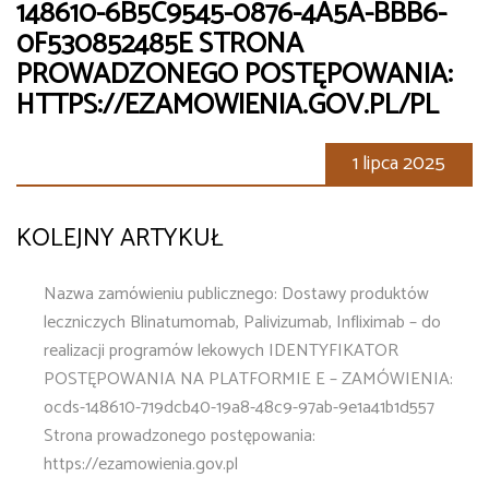
148610-6B5C9545-0876-4A5A-BBB6-
0F530852485E STRONA
PROWADZONEGO POSTĘPOWANIA:
HTTPS://EZAMOWIENIA.GOV.PL/PL
1 lipca 2025
KOLEJNY ARTYKUŁ
Nazwa zamówieniu publicznego: Dostawy produktów
leczniczych Blinatumomab, Palivizumab, Infliximab – do
realizacji programów lekowych IDENTYFIKATOR
POSTĘPOWANIA NA PLATFORMIE E – ZAMÓWIENIA:
ocds-148610-719dcb40-19a8-48c9-97ab-9e1a41b1d557
Strona prowadzonego postępowania:
https://ezamowienia.gov.pl