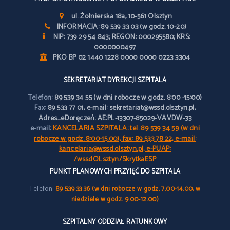
ul. Żołnierska 18a, 10-561 Olsztyn
INFORMACJA: 89 539 33 03 (w godz. 10-20)
NIP: 739 29 54 843; REGON: 000295580; KRS:
0000000497
PKO BP 02 1440 1228 0000 0000 0223 3304
SEKRETARIAT DYREKCJI SZPITALA
Telefon:
89 539 34 55 (w dni robocze w godz. 8:00 -15:00)
Fax:
89 533 77 01, e-mail: sekretariat@wssd.olsztyn.pl,
Adres_eDoręczeń: AE:PL-13307-85029-VAVDW-33
e-mail:
KANCELARIA SZPITALA: tel. 89 539 34 59 (w dni
robocze w godz. 8:00-15.00), fax: 89 533 78 22, e-mail:
kancelaria@wssd.olsztyn.pl, e-PUAP:
/wssdOLsztyn/SkrytkaESP
PUNKT PLANOWYCH PRZYJĘĆ DO SZPITALA
Telefon:
89 539 33 36 (w dni robocze w godz. 7.00-14.00, w
niedziele w godz. 9.00-12.00)
SZPITALNY ODDZIAŁ RATUNKOWY