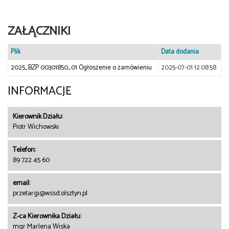
ZAŁĄCZNIKI
Plik
Data dodania
2025_BZP 00301850_01 Ogłoszenie o zamówieniu
2025-07-01 12:08:58
INFORMACJE
Kierownik Działu:
Piotr Wichowski
Telefon:
89 722 45 60
email:
przetargi@wssd.olsztyn.pl
Z-ca Kierownika Działu:
mgr Marlena Wiska