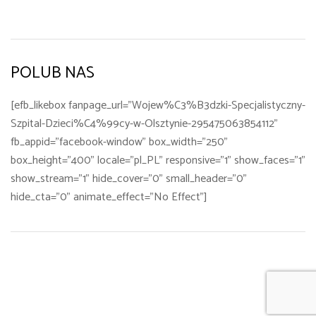
POLUB NAS
[efb_likebox fanpage_url="Wojew%C3%B3dzki-Specjalistyczny-
Szpital-Dzieci%C4%99cy-w-Olsztynie-295475063854112"
fb_appid="facebook-window" box_width="250"
box_height="400" locale="pl_PL" responsive="1" show_faces="1"
show_stream="1" hide_cover="0" small_header="0"
hide_cta="0" animate_effect="No Effect"]