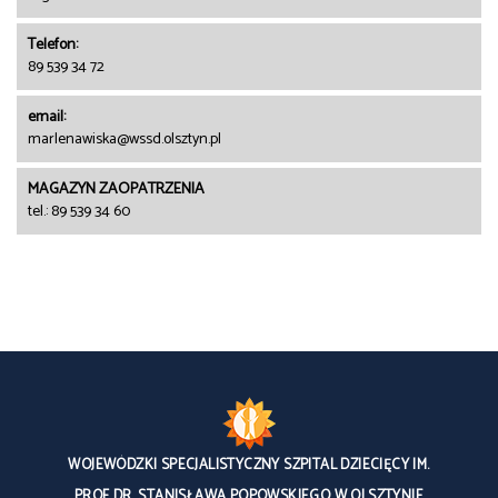
Telefon:
89 539 34 72
email:
marlenawiska@wssd.olsztyn.pl
MAGAZYN ZAOPATRZENIA
tel.: 89 539 34 60
WOJEWÓDZKI SPECJALISTYCZNY SZPITAL DZIECIĘCY IM.
PROF DR. STANISŁAWA POPOWSKIEGO W OLSZTYNIE