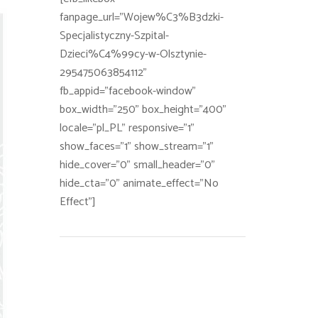
fanpage_url="Wojew%C3%B3dzki-
Specjalistyczny-Szpital-
Dzieci%C4%99cy-w-Olsztynie-
295475063854112"
fb_appid="facebook-window"
box_width="250" box_height="400"
locale="pl_PL" responsive="1"
show_faces="1" show_stream="1"
hide_cover="0" small_header="0"
hide_cta="0" animate_effect="No
Effect"]