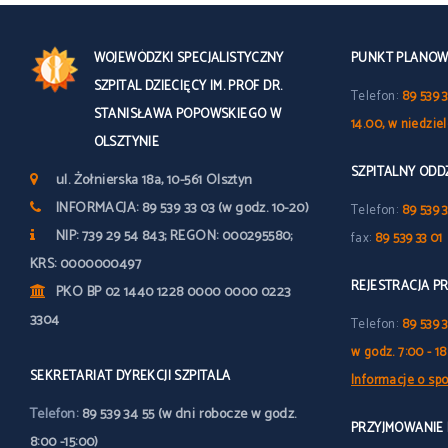
WOJEWÓDZKI SPECJALISTYCZNY
PUNKT PLANOWY
SZPITAL DZIECIĘCY IM. PROF DR.
Telefon:
89 539 3
STANISŁAWA POPOWSKIEGO W
14.00, w niedzie
OLSZTYNIE
SZPITALNY OD
ul. Żołnierska 18a, 10-561 Olsztyn
INFORMACJA: 89 539 33 03 (w godz. 10-20)
Telefon:
89 539 3
NIP: 739 29 54 843; REGON: 000295580;
fax:
89 539 33 01
KRS: 0000000497
REJESTRACJA P
PKO BP 02 1440 1228 0000 0000 0223
3304
Telefon:
89 539 
w godz. 7:00 - 18
SEKRETARIAT DYREKCJI SZPITALA
Informacje o spo
Telefon:
89 539 34 55 (w dni robocze w godz.
PRZYJMOWANIE
8:00 -15:00)