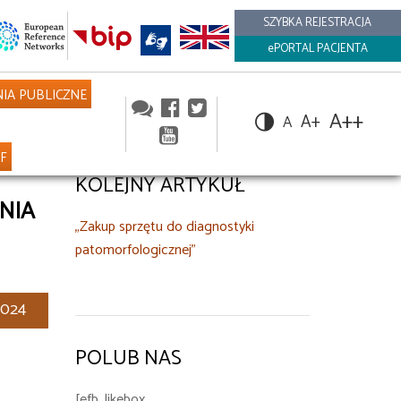
SZYBKA REJESTRACJA
ePORTAL PACJENTA
IA PUBLICZNE
A++
A+
A
NF
KOLEJNY ARTYKUŁ
NIA
„Zakup sprzętu do diagnostyki
patomorfologicznej”
2024
POLUB NAS
[efb_likebox