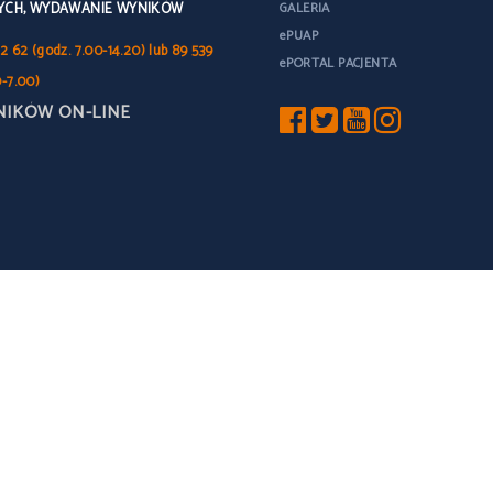
YCH, WYDAWANIE WYNIKÓW
GALERIA
ePUAP
2 62 (godz. 7.00-14.20) lub 89 539
ePORTAL PACJENTA
0-7.00)
NIKÓW ON-LINE