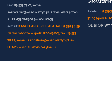
LABORATORYJN
Fax:
89 533 77 01, e-mail:
Telefon:
89 539 3
sekretariat@wssd.olsztyn.pl, Adres_eDoręczeń:
32 65 (godz.14.2
AE:PL-13307-85029-VAVDW-33
ODBIÓR WY
e-mail:
KANCELARIA SZPITALA: tel. 89 539 34 59
(w dni robocze w godz. 8:00-15.00), fax: 89 533
78 22, e-mail: kancelaria@wssd.olsztyn.pl, e-
PUAP: /wssdOLsztyn/SkrytkaESP