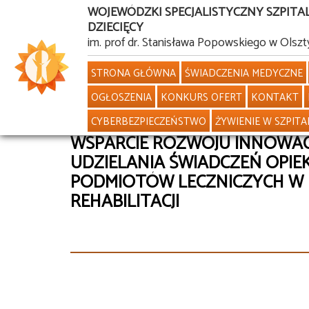
WOJEWÓDZKI SPECJALISTYCZNY SZPITA
DZIECIĘCY
Przejdź
im. prof dr. Stanisława Popowskiego w Olszt
do
STRONA GŁÓWNA
ŚWIADCZENIA MEDYCZNE
treści
OGŁOSZENIA
KONKURS OFERT
KONTAKT
CYBERBEZPIECZEŃSTWO
ŻYWIENIE W SZPITA
WSPARCIE ROZWOJU INNOWA
UDZIELANIA ŚWIADCZEŃ OPIE
PODMIOTÓW LECZNICZYCH W
REHABILITACJI