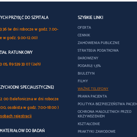
CH PRZYJĘĆ DO SZPITALA
SZYBKIE LINKI
OFERTA
3 36 (w dni robocze w godz. 7.00-
CENNIK
le w godz. 9.00-12.00)
ZAMÓWIENIA PUBLICZNE
STRATEGIA PODATKOWA
DZIAŁ RATUNKOWY
DAROWIZNY
3 05, 89 539 33 07 (24h)
PODARUJ 1,5%
BIULETYN
FILMY
RZYCHODNI SPECJALISTYCZNEJ
WAŻNE TELEFONY
PRAWA PACJENTA
32 00 (telefoniczna w dni robocze
POLITYKA BEZPIECZEŃSTWA PACJE
:00, osobista w godz. 7:00-18:00 )
OCHRONA MAŁOLETNICH PRZED
sobach rejestracji
KRZYWDZENIEM
KSZTAŁCENIE
 MATERIAŁÓW DO BADAŃ
PRAKTYKI ZAWODOWE