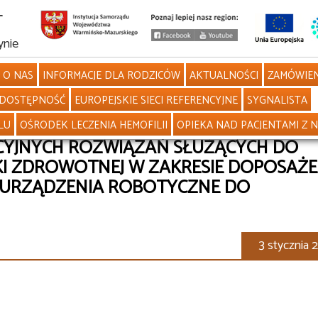
L
ynie
O NAS
INFORMACJE DLA RODZICÓW
AKTUALNOŚCI
ZAMÓWIEN
DOSTĘPNOŚĆ
EUROPEJSKIE SIECI REFERENCYJNE
SYGNALISTA
LU
OŚRODEK LECZENIA HEMOFILII
OPIEKA NAD PACJENTAMI Z 
CYJNYCH ROZWIĄZAŃ SŁUŻĄCYCH DO
KI ZDROWOTNEJ W ZAKRESIE DOPOSAŻE
 URZĄDZENIA ROBOTYCZNE DO
3 stycznia 