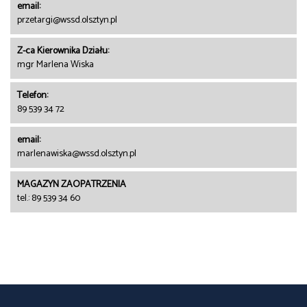
email:
przetargi@wssd.olsztyn.pl
Z-ca Kierownika Działu:
mgr Marlena Wiska
Telefon:
89 539 34 72
email:
marlenawiska@wssd.olsztyn.pl
MAGAZYN ZAOPATRZENIA
tel.: 89 539 34 60