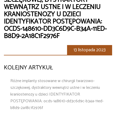
WEWNĄTRZ USTNE I W LECZENIU
KRANIOSTENOZY U DZIECI
IDENTYFIKATOR POSTĘPOWANIA:
OCDS-148610-DD3C6D9C-B34A-11ED-
B8D9-2A18C1F2976F
13 listopada 2023
KOLEJNY ARTYKUŁ
Różne implanty stosowane w chirurgii twarzowo-
szczękowej, dystraktory wewnątrz ustne i w leczeniu
kraniostenozy u dzieci IDENTYFIKATOR
POSTĘPOWANIA: ocds-148610-dd3c6d9c-b34a-11ed-
b8d9-2a18c1f2976f