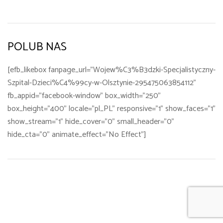
POLUB NAS
[efb_likebox fanpage_url="Wojew%C3%B3dzki-Specjalistyczny-
Szpital-Dzieci%C4%99cy-w-Olsztynie-295475063854112"
fb_appid="facebook-window" box_width="250"
box_height="400" locale="pl_PL" responsive="1" show_faces="1"
show_stream="1" hide_cover="0" small_header="0"
hide_cta="0" animate_effect="No Effect"]