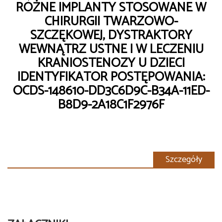
RÓŻNE IMPLANTY STOSOWANE W
CHIRURGII TWARZOWO-
SZCZĘKOWEJ, DYSTRAKTORY
WEWNĄTRZ USTNE I W LECZENIU
KRANIOSTENOZY U DZIECI
IDENTYFIKATOR POSTĘPOWANIA:
OCDS-148610-DD3C6D9C-B34A-11ED-
B8D9-2A18C1F2976F
Szczegóły