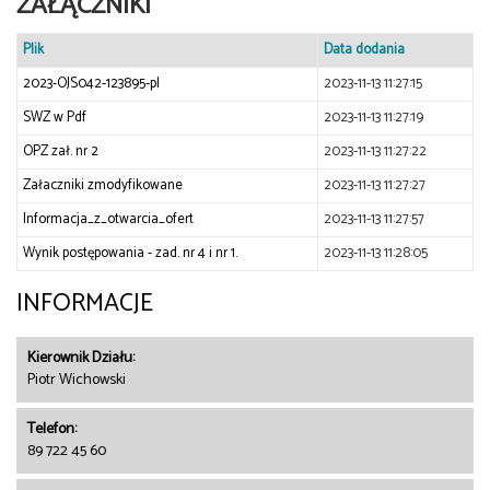
ZAŁĄCZNIKI
Plik
Data dodania
2023-OJS042-123895-pl
2023-11-13 11:27:15
SWZ w Pdf
2023-11-13 11:27:19
OPZ zał. nr 2
2023-11-13 11:27:22
Załaczniki zmodyfikowane
2023-11-13 11:27:27
Informacja_z_otwarcia_ofert
2023-11-13 11:27:57
Wynik postępowania - zad. nr 4 i nr 1.
2023-11-13 11:28:05
INFORMACJE
Kierownik Działu:
Piotr Wichowski
Telefon:
89 722 45 60