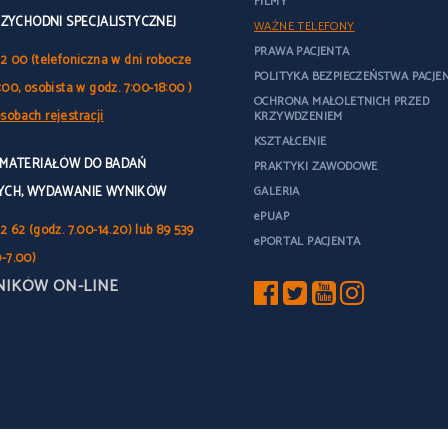
FILMY
RZYCHODNI SPECJALISTYCZNEJ
WAŻNE TELEFONY
PRAWA PACJENTA
32 00 (telefoniczna w dni robocze
POLITYKA BEZPIECZEŃSTWA PACJE
:00, osobista w godz. 7:00-18:00 )
OCHRONA MAŁOLETNICH PRZED
sobach rejestracji
KRZYWDZENIEM
KSZTAŁCENIE
 MATERIAŁÓW DO BADAŃ
PRAKTYKI ZAWODOWE
YCH, WYDAWANIE WYNIKÓW
GALERIA
ePUAP
2 62 (godz. 7.00-14.20) lub 89 539
ePORTAL PACJENTA
0-7.00)
NIKÓW ON-LINE