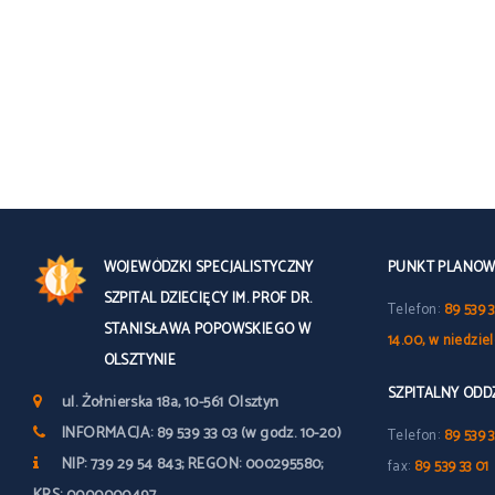
WOJEWÓDZKI SPECJALISTYCZNY
PUNKT PLANOWY
SZPITAL DZIECIĘCY IM. PROF DR.
Telefon:
89 539 3
STANISŁAWA POPOWSKIEGO W
14.00, w niedzie
OLSZTYNIE
SZPITALNY OD
ul. Żołnierska 18a, 10-561 Olsztyn
INFORMACJA: 89 539 33 03 (w godz. 10-20)
Telefon:
89 539 3
NIP: 739 29 54 843; REGON: 000295580;
fax:
89 539 33 01