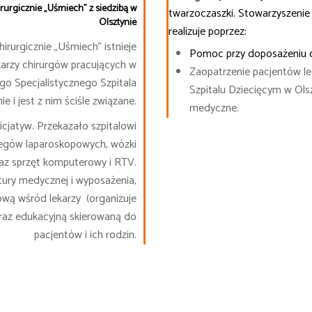
rurgicznie „Uśmiech” z siedzibą w
twarzoczaszki.
Stowarzyszenie
Olsztynie
realizuje poprzez:
rurgicznie „Uśmiech” istnieje
Pomoc przy doposażeniu o
karzy chirurgów pracujących w
Zaopatrzenie pacjentów l
go Specjalistycznego Szpitala
Szpitalu Dziecięcym w Olsz
e i jest z nim ściśle związane.
medyczne.
cjatyw. Przekazało szpitalowi
biegów laparoskopowych, wózki
oraz sprzęt komputerowy i RTV.
ury medycznej i wyposażenia,
ową wśród lekarzy (organizuje
oraz edukacyjną skierowaną do
pacjentów i ich rodzin.