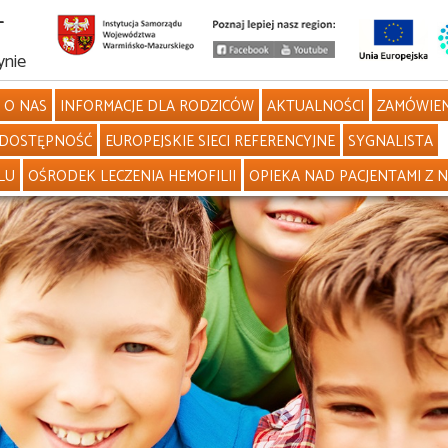
L
ynie
O NAS
INFORMACJE DLA RODZICÓW
AKTUALNOŚCI
ZAMÓWIEN
DOSTĘPNOŚĆ
EUROPEJSKIE SIECI REFERENCYJNE
SYGNALISTA
LU
OŚRODEK LECZENIA HEMOFILII
OPIEKA NAD PACJENTAMI Z 