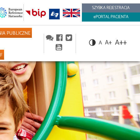
SZYBKA REJESTRACJA
ePORTAL PACJENTA
IA PUBLICZNE
A++
A+
A
NF