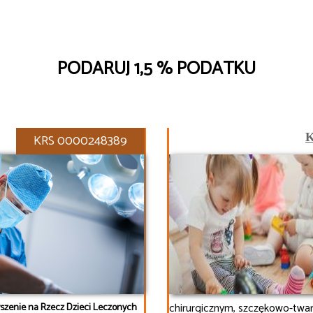
PODARUJ 1,5 % PODATKU
K
KRS 0000248389
chirurgicznym, szczękowo-twa
szenie na Rzecz Dzieci Leczonych