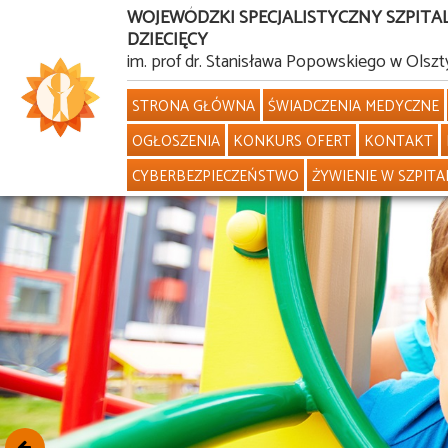
WOJEWÓDZKI SPECJALISTYCZNY SZPITA
DZIECIĘCY
Przejdź
im. prof dr. Stanisława Popowskiego w Olszt
do
STRONA GŁÓWNA
ŚWIADCZENIA MEDYCZNE
treści
OGŁOSZENIA
KONKURS OFERT
KONTAKT
CYBERBEZPIECZEŃSTWO
ŻYWIENIE W SZPITA