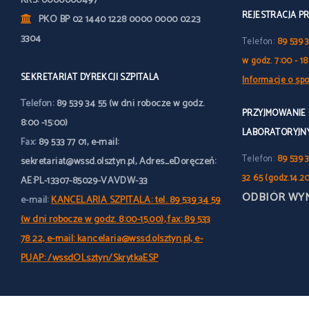
KRS: 0000000497
REJESTRACJA P
PKO BP 02 1440 1228 0000 0000 0223
3304
Telefon:
89 539 
w godz. 7:00 - 18
SEKRETARIAT DYREKCJI SZPITALA
Informacje o spo
Telefon:
89 539 34 55 (w dni robocze w godz.
PRZYJMOWANIE
8:00 -15:00)
LABORATORYJN
Fax:
89 533 77 01, e-mail:
Telefon:
89 539 3
sekretariat@wssd.olsztyn.pl, Adres_eDoręczeń:
32 65 (godz.14.2
AE:PL-13307-85029-VAVDW-33
ODBIÓR WY
e-mail:
KANCELARIA SZPITALA: tel. 89 539 34 59
(w dni robocze w godz. 8:00-15.00), fax: 89 533
78 22, e-mail: kancelaria@wssd.olsztyn.pl, e-
PUAP: /wssdOLsztyn/SkrytkaESP