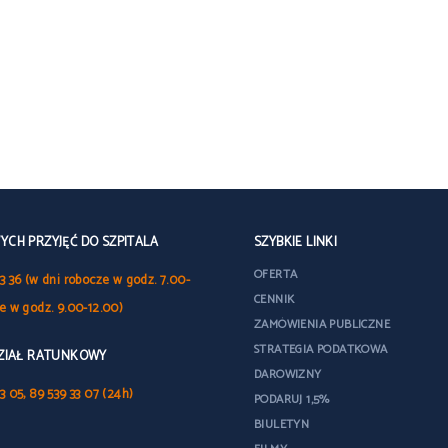
CH PRZYJĘĆ DO SZPITALA
SZYBKIE LINKI
OFERTA
3 36 (w dni robocze w godz. 7.00-
CENNIK
le w godz. 9.00-12.00)
ZAMÓWIENIA PUBLICZNE
STRATEGIA PODATKOWA
DZIAŁ RATUNKOWY
DAROWIZNY
3 05, 89 539 33 07 (24h)
PODARUJ 1,5%
BIULETYN