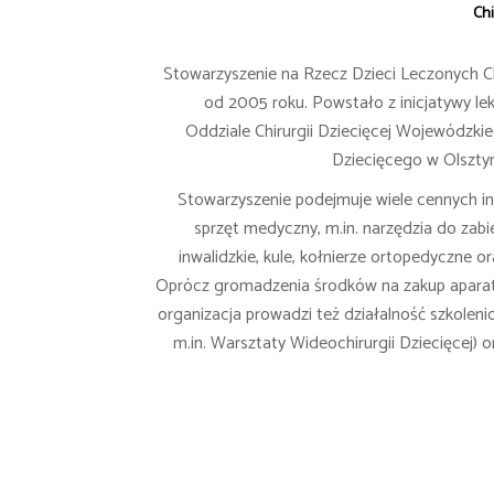
Chi
Stowarzyszenie na Rzecz Dzieci Leczonych Chi
od 2005 roku. Powstało z inicjatywy le
Oddziale Chirurgii Dziecięcej Wojewódzkie
Dziecięcego w Olsztyni
Stowarzyszenie podejmuje wiele cennych ini
sprzęt medyczny, m.in. narzędzia do za
inwalidzkie, kule, kołnierze ortopedyczne 
Oprócz gromadzenia środków na zakup aparat
organizacja prowadzi też działalność szkoleni
m.in. Warsztaty Wideochirurgii Dziecięcej) 