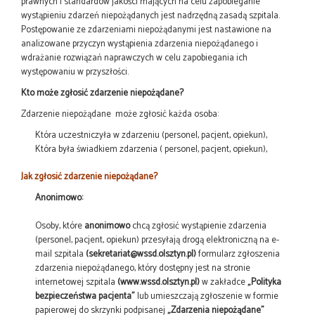
prawnych i standardów jakości mających na celu zapobieganie
wystąpieniu zdarzeń niepożądanych jest nadrzędną zasadą szpitala.
Postępowanie ze zdarzeniami niepożądanymi jest nastawione na
analizowane przyczyn wystąpienia zdarzenia niepożądanego i
wdrażanie rozwiązań naprawczych w celu zapobiegania ich
występowaniu w przyszłości.
Kto może zgłosić zdarzenie niepożądane?
Zdarzenie niepożądane może zgłosić każda osoba:
Która uczestniczyła w zdarzeniu (personel, pacjent, opiekun),
Która była świadkiem zdarzenia ( personel, pacjent, opiekun),
Jak zgłosić zdarzenie niepożądane?
Anonimowo:
Osoby, które
anonimowo
chcą zgłosić wystąpienie zdarzenia
(personel, pacjent, opiekun) przesyłają drogą elektroniczną na e-
mail szpitala
(sekretariat@wssd.olsztyn.pl)
formularz zgłoszenia
zdarzenia niepożądanego, który dostępny jest na stronie
internetowej szpitala
(www.wssd.olsztyn.pl)
w zakładce
„Polityka
bezpieczeństwa pacjenta”
lub umieszczają zgłoszenie w formie
papierowej do skrzynki podpisanej
„Zdarzenia niepożądane”