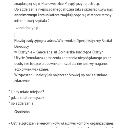
znajdującej się w Planowej Izbie Przyjęć przy rejestracji
.
Opis zdarzenia niepożądanego można także przesłać używając
anonimowego komunikatora
znajdującego się w stopce strony
internetowej szpitala (
wssd.olsztyn.pl
)
Pocztą tradycyjną na adres:
Wojewódzki Specjalistyczny Szpital
Dziecięcy
w Olsztynie – Kancelaria, ul. Żołnierska 18a,10-561 Olsztyn
Użycie formularza zgłoszenia zdarzenia niepożądanego przez
osoby nie będące pracownikami szpitala nie jest wymagane,
aczkolwiek wskazane.
W zgłoszeniu należy jak najszczegółowiej opisać zaistniałe
zdarzenie:
* kiedy miało miejsce?
* gdzie miało miejsce?
* opis zdarzenia
Osobiście:
– Ustne zgłoszenie kierownikowi właściwej komórki organizacyjnej,