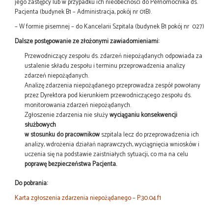
jego zastępcy lub w przypadku ich nieobecności do Pełnomocnika ds.
Pacjenta (budynek B1 – Administracja, pokój nr 01B).
– W formie pisemnej – do Kancelarii Szpitala (budynek B1 pokój nr 027)
Dalsze postępowanie ze złożonymi zawiadomieniami:
Przewodniczący zespołu ds. zdarzeń niepożądanych odpowiada za
ustalenie składu zespołu i terminu przeprowadzenia analizy
zdarzeń niepożądanych.
Analizę zdarzenia niepożądanego przeprowadza zespół powołany
przez Dyrektora pod kierunkiem przewodniczącego zespołu ds.
monitorowania zdarzeń niepożądanych.
Zgłoszenie zdarzenia nie służy
wyciąganiu konsekwencji
służbowych
w stosunku do pracowników
szpitala lecz do przeprowadzenia ich
analizy, wdrożenia działań naprawczych, wyciągnięcia wniosków i
uczenia się na podstawie zaistniałych sytuacji, co ma na celu
poprawę bezpieczeństwa Pacjenta.
Do pobrania:
Karta zgłoszenia zdarzenia niepożądanego – P.30.04.f1