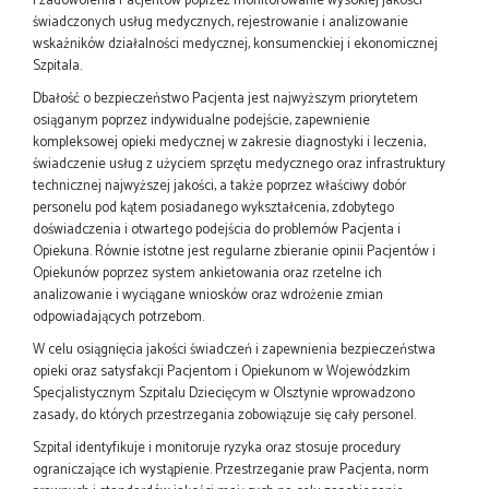
i zadowolenia Pacjentów poprzez monitorowanie wysokiej jakości
świadczonych usług medycznych, rejestrowanie i analizowanie
wskaźników działalności medycznej, konsumenckiej i ekonomicznej
Szpitala.
Dbałość o bezpieczeństwo Pacjenta jest najwyższym priorytetem
osiąganym poprzez indywidualne podejście, zapewnienie
kompleksowej opieki medycznej w zakresie diagnostyki i leczenia,
świadczenie usług z użyciem sprzętu medycznego oraz infrastruktury
technicznej najwyższej jakości, a także poprzez właściwy dobór
personelu pod kątem posiadanego wykształcenia, zdobytego
doświadczenia i otwartego podejścia do problemów Pacjenta i
Opiekuna. Równie istotne jest regularne zbieranie opinii Pacjentów i
Opiekunów poprzez system ankietowania oraz rzetelne ich
analizowanie i wyciągane wniosków oraz wdrożenie zmian
odpowiadających potrzebom.
W celu osiągnięcia jakości świadczeń i zapewnienia bezpieczeństwa
opieki oraz satysfakcji Pacjentom i Opiekunom w Wojewódzkim
Specjalistycznym Szpitalu Dziecięcym w Olsztynie wprowadzono
zasady, do których przestrzegania zobowiązuje się cały personel.
Szpital identyfikuje i monitoruje ryzyka oraz stosuje procedury
ograniczające ich wystąpienie. Przestrzeganie praw Pacjenta, norm