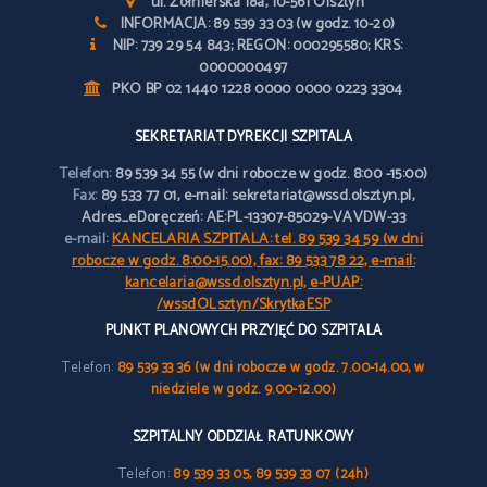
ul. Żołnierska 18a, 10-561 Olsztyn
INFORMACJA: 89 539 33 03 (w godz. 10-20)
NIP: 739 29 54 843; REGON: 000295580; KRS:
0000000497
PKO BP 02 1440 1228 0000 0000 0223 3304
SEKRETARIAT DYREKCJI SZPITALA
Telefon:
89 539 34 55 (w dni robocze w godz. 8:00 -15:00)
Fax:
89 533 77 01, e-mail: sekretariat@wssd.olsztyn.pl,
Adres_eDoręczeń: AE:PL-13307-85029-VAVDW-33
e-mail:
KANCELARIA SZPITALA: tel. 89 539 34 59 (w dni
robocze w godz. 8:00-15.00), fax: 89 533 78 22, e-mail:
kancelaria@wssd.olsztyn.pl, e-PUAP:
/wssdOLsztyn/SkrytkaESP
PUNKT PLANOWYCH PRZYJĘĆ DO SZPITALA
Telefon:
89 539 33 36 (w dni robocze w godz. 7.00-14.00, w
niedziele w godz. 9.00-12.00)
SZPITALNY ODDZIAŁ RATUNKOWY
Telefon:
89 539 33 05, 89 539 33 07 (24h)