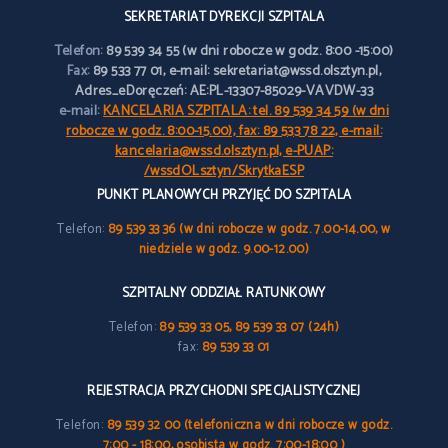
SEKRETARIAT DYREKCJI SZPITALA
Telefon:
89 539 34 55 (w dni robocze w godz. 8:00 -15:00)
Fax:
89 533 77 01, e-mail: sekretariat@wssd.olsztyn.pl,
Adres_eDoręczeń: AE:PL-13307-85029-VAVDW-33
e-mail:
KANCELARIA SZPITALA: tel. 89 539 34 59 (w dni
robocze w godz. 8:00-15.00), fax: 89 533 78 22, e-mail:
kancelaria@wssd.olsztyn.pl, e-PUAP:
/wssdOLsztyn/SkrytkaESP
PUNKT PLANOWYCH PRZYJĘĆ DO SZPITALA
Telefon:
89 539 33 36 (w dni robocze w godz. 7.00-14.00, w
niedziele w godz. 9.00-12.00)
SZPITALNY ODDZIAŁ RATUNKOWY
Telefon:
89 539 33 05, 89 539 33 07 (24h)
fax:
89 539 33 01
REJESTRACJA PRZYCHODNI SPECJALISTYCZNEJ
Telefon:
89 539 32 00 (telefoniczna w dni robocze w godz.
7:00 - 18:00, osobista w godz. 7:00-18:00 )