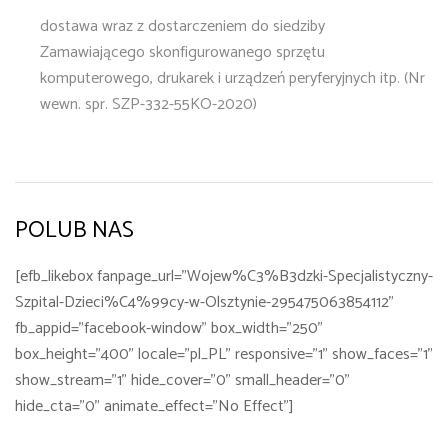
dostawa wraz z dostarczeniem do siedziby
Zamawiającego skonfigurowanego sprzętu
komputerowego, drukarek i urządzeń peryferyjnych itp. (Nr
wewn. spr. SZP-332-55KO-2020)
POLUB NAS
[efb_likebox fanpage_url="Wojew%C3%B3dzki-Specjalistyczny-
Szpital-Dzieci%C4%99cy-w-Olsztynie-295475063854112"
fb_appid="facebook-window" box_width="250"
box_height="400" locale="pl_PL" responsive="1" show_faces="1"
show_stream="1" hide_cover="0" small_header="0"
hide_cta="0" animate_effect="No Effect"]