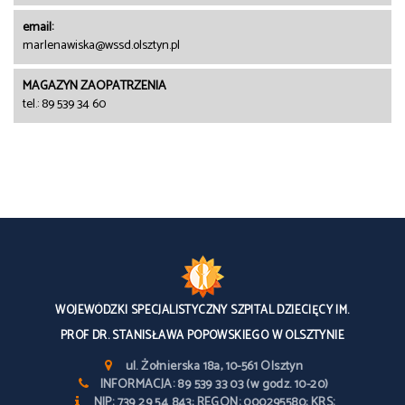
email:
marlenawiska@wssd.olsztyn.pl
MAGAZYN ZAOPATRZENIA
tel.: 89 539 34 60
WOJEWÓDZKI SPECJALISTYCZNY SZPITAL DZIECIĘCY IM.
PROF DR. STANISŁAWA POPOWSKIEGO W OLSZTYNIE
ul. Żołnierska 18a, 10-561 Olsztyn
INFORMACJA: 89 539 33 03 (w godz. 10-20)
NIP: 739 29 54 843; REGON: 000295580; KRS: