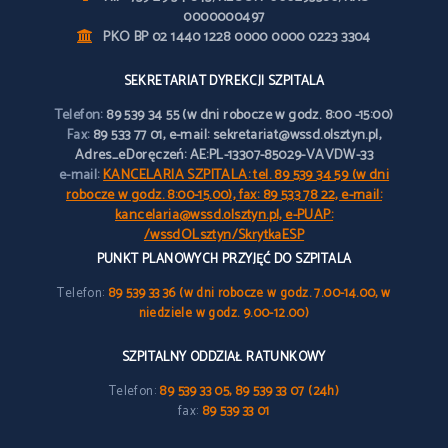
0000000497
PKO BP 02 1440 1228 0000 0000 0223 3304
SEKRETARIAT DYREKCJI SZPITALA
Telefon:
89 539 34 55 (w dni robocze w godz. 8:00 -15:00)
Fax:
89 533 77 01, e-mail: sekretariat@wssd.olsztyn.pl,
Adres_eDoręczeń: AE:PL-13307-85029-VAVDW-33
e-mail:
KANCELARIA SZPITALA: tel. 89 539 34 59 (w dni
robocze w godz. 8:00-15.00), fax: 89 533 78 22, e-mail:
kancelaria@wssd.olsztyn.pl, e-PUAP:
/wssdOLsztyn/SkrytkaESP
PUNKT PLANOWYCH PRZYJĘĆ DO SZPITALA
Telefon:
89 539 33 36 (w dni robocze w godz. 7.00-14.00, w
niedziele w godz. 9.00-12.00)
SZPITALNY ODDZIAŁ RATUNKOWY
Telefon:
89 539 33 05, 89 539 33 07 (24h)
fax:
89 539 33 01