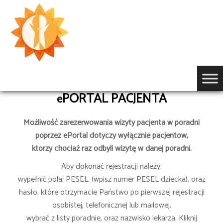
Przejdź
do
treści
PORTAL PACJENTA
e
Możliwość zarezerwowania wizyty pacjenta w poradni
poprzez ePortal dotyczy wyłącznie pacjentów,
którzy chociaż raz odbyli wizytę w danej poradni.
Aby dokonać rejestracji należy:
wypełnić pola: PESEL. (wpisz numer PESEL dziecka), oraz
hasło, które otrzymacie Państwo po pierwszej rejestracji
osobistej, telefonicznej lub mailowej.
wybrać z listy poradnie, oraz nazwisko lekarza. Kliknij