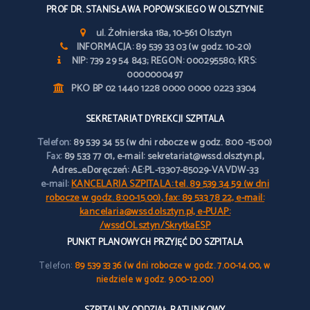
PROF DR. STANISŁAWA POPOWSKIEGO W OLSZTYNIE
ul. Żołnierska 18a, 10-561 Olsztyn
INFORMACJA: 89 539 33 03 (w godz. 10-20)
NIP: 739 29 54 843; REGON: 000295580; KRS:
0000000497
PKO BP 02 1440 1228 0000 0000 0223 3304
SEKRETARIAT DYREKCJI SZPITALA
Telefon:
89 539 34 55 (w dni robocze w godz. 8:00 -15:00)
Fax:
89 533 77 01, e-mail: sekretariat@wssd.olsztyn.pl,
Adres_eDoręczeń: AE:PL-13307-85029-VAVDW-33
e-mail:
KANCELARIA SZPITALA: tel. 89 539 34 59 (w dni
robocze w godz. 8:00-15.00), fax: 89 533 78 22, e-mail:
kancelaria@wssd.olsztyn.pl, e-PUAP:
/wssdOLsztyn/SkrytkaESP
PUNKT PLANOWYCH PRZYJĘĆ DO SZPITALA
Telefon:
89 539 33 36 (w dni robocze w godz. 7.00-14.00, w
niedziele w godz. 9.00-12.00)