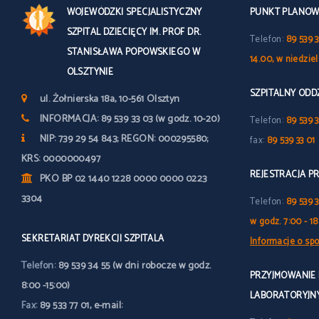
WOJEWÓDZKI SPECJALISTYCZNY
PUNKT PLANOWY
SZPITAL DZIECIĘCY IM. PROF DR.
Telefon:
89 539 3
STANISŁAWA POPOWSKIEGO W
14.00, w niedzie
OLSZTYNIE
SZPITALNY OD
ul. Żołnierska 18a, 10-561 Olsztyn
INFORMACJA: 89 539 33 03 (w godz. 10-20)
Telefon:
89 539 3
NIP: 739 29 54 843; REGON: 000295580;
fax:
89 539 33 01
KRS: 0000000497
REJESTRACJA P
PKO BP 02 1440 1228 0000 0000 0223
3304
Telefon:
89 539 
w godz. 7:00 - 18
SEKRETARIAT DYREKCJI SZPITALA
Informacje o spo
Telefon:
89 539 34 55 (w dni robocze w godz.
PRZYJMOWANIE
8:00 -15:00)
LABORATORYJN
Fax:
89 533 77 01, e-mail: