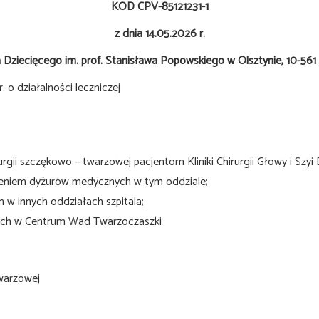
KOD CPV-85121231-1
z dnia 14.05.2026 r.
a Dziecięcego im.
prof. Stanisława Popowskiego w Olsztynie, 10-561 O
. o działalności leczniczej
rgii szczękowo – twarzowej pacjentom Kliniki Chirurgii Głowy i Szyi
łnieniem dyżurów medycznych w tym oddziale;
m w innych oddziałach szpitala;
nych w Centrum Wad Twarzoczaszki
twarzowej