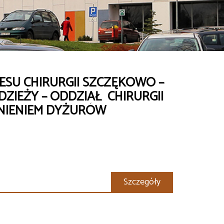
SU CHIRURGII SZCZĘKOWO –
DZIEŻY – ODDZIAŁ CHIRURGII
ŁNIENIEM DYŻURÓW
Szczegóły