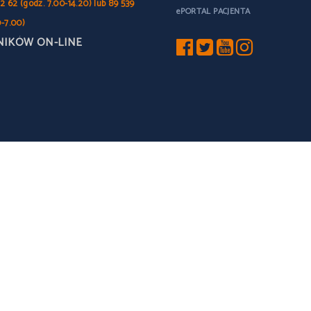
2 62 (godz. 7.00-14.20) lub 89 539
ePORTAL PACJENTA
0-7.00)
NIKÓW ON-LINE