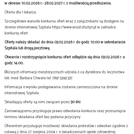
w okresie: 10.02.2026 r.- 28.02.2027 r. z możliwością przedłużenia.
Oferta dla 1 lekarza.
Szczegółowe warunki konkursu ofert wraz z załącznikami są dostępne na
stronie internetowej Szpitala https://www.wssd.olsztyn.pl w zakładce:
konkursy ofert.
Oferty należy składać do dnia 03.02.2026 r. do godz. 10.00 w sekretariacie
Szpitala lub drogą pocztową
Otwarcie i rozstrzygnięcie konkursu ofert odbędzie się dnia 03.02.2026 r. o
godz. 14.00.
Bliższych informacji merytorycznych udziela z-ca dyrektora ds. lecznictwa
lek. med. Barbara Chwała tel. (89) 5393 337.
Informacja o wyniku postępowania zostanie zamieszczona na stronie
internetowej Szpitala.
Składający oferty są nimi związani przez
30 dni
.
Zamawiającemu przysługuje prawo odwołania konkursu oraz przesunięcia
terminu składania ofert bez podania przyczyny.
Oferentom przysługuje możliwość składania protestów i odwołań zgodnie z
ustawą z dnia 27 sierpnia 2004 r. o świadczeniach opieki zdrowotnej