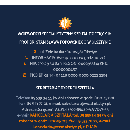
WOJEWÓDZKI SPECJALISTYCZNY SZPITAL DZIECIĘCY IM.
PROF DR. STANISŁAWA POPOWSKIEGO W OLSZTYNIE
ul. Żołnierska 18a, 10-561 Olsztyn
INFORMACJA: 89 539 33 03 (w godz. 10-20)
NIP: 739 29 54 843; REGON: 000295580; KRS:
0000000497
PKO BP 02 1440 1228 0000 0000 0223 3304
SEKRETARIAT DYREKCJI SZPITALA
Telefon:
89 539 34 55 (w dni robocze w godz. 8:00 -15:00)
Fax:
89 533 77 01, e-mail: sekretariat@wssd.olsztyn.pl,
Adres_eDoręczeń: AE:PL-13307-85029-VAVDW-33
e-mail:
KANCELARIA SZPITALA: tel. 89 539 34 59 (w dni
robocze w godz. 8:00-15.00), fax: 89 533 78 22, e-mail:
kancelaria@wssd.olsztyn.pl, e-PUAP: