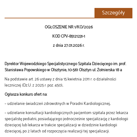
Szczegóły
OGŁOSZENIE NR 1/KO/2026
KOD CPV-85121231-1
z dnia 27.01.2026 r.
Dyrektor Wojewódzkiego Specjalistycznego Szpitala Dziecięcego im.
prof.
Stanisława Popowskiego w Olsztynie, 10-561 Olsztyn ul. Żołnierska 18 a
Na podstawie art. 26 ustawy z dnia 15 kwietnia 2011 r. o działalności
leczniczej (Dz.U. z 2025 r. poz. 450),
Ogłasza konkurs ofert na
:
– udzielanie świadczeń zdrowotnych w Poradni Kardiologicznej,
– udzielanie konsultacji kardiologicznych pacjentom szpitala przez lekarza
specjalistę pediatrii, posiadającego jednocześnie specjalizację z kardiologii
dziecięcej lub lekarza w trakcie specjalizacji w dziedzinie kardiologii
dziecięcej, po 2 latach od rozpoczęcia realizacji tej specjalizacji.