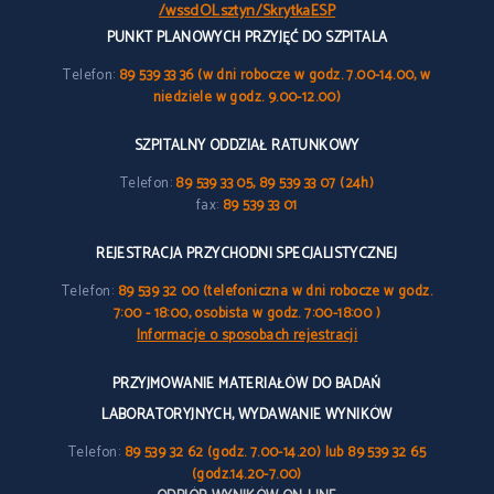
/wssdOLsztyn/SkrytkaESP
PUNKT PLANOWYCH PRZYJĘĆ DO SZPITALA
Telefon:
89 539 33 36 (w dni robocze w godz. 7.00-14.00, w
niedziele w godz. 9.00-12.00)
SZPITALNY ODDZIAŁ RATUNKOWY
Telefon:
89 539 33 05, 89 539 33 07 (24h)
fax:
89 539 33 01
REJESTRACJA PRZYCHODNI SPECJALISTYCZNEJ
Telefon:
89 539 32 00 (telefoniczna w dni robocze w godz.
7:00 - 18:00, osobista w godz. 7:00-18:00 )
Informacje o sposobach rejestracji
PRZYJMOWANIE MATERIAŁÓW DO BADAŃ
LABORATORYJNYCH, WYDAWANIE WYNIKÓW
Telefon:
89 539 32 62 (godz. 7.00-14.20) lub 89 539 32 65
(godz.14.20-7.00)