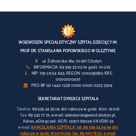
WOJEWÓDZKI SPECJALISTYCZNY SZPITAL DZIECIĘCY IM.
PROF DR. STANISŁAWA POPOWSKIEGO W OLSZTYNIE
ul. Żołnierska 18a, 10-561 Olsztyn
INFORMACJA: 89 539 33 03 (w godz. 10-20)
NIP: 739 29 54 843; REGON: 000295580; KRS:
0000000497
PKO BP 02 1440 1228 0000 0000 0223 3304
SEKRETARIAT DYREKCJI SZPITALA
Telefon:
89 539 34 55 (w dni robocze w godz. 8:00 -15:00)
Fax:
89 533 77 01, e-mail: sekretariat@wssd.olsztyn.pl,
Adres_eDoręczeń: AE:PL-13307-85029-VAVDW-33
e-mail:
KANCELARIA SZPITALA: tel. 89 539 34 59 (w dni
robocze w godz. 8:00-15.00), fax: 89 533 78 22, e-mail: