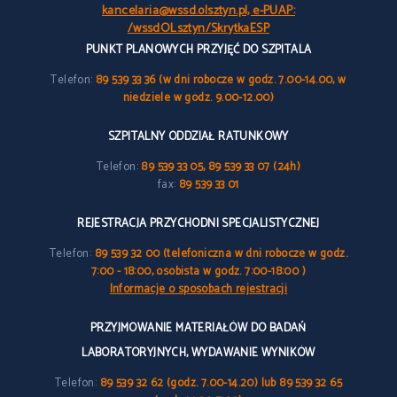
kancelaria@wssd.olsztyn.pl, e-PUAP:
/wssdOLsztyn/SkrytkaESP
PUNKT PLANOWYCH PRZYJĘĆ DO SZPITALA
Telefon:
89 539 33 36 (w dni robocze w godz. 7.00-14.00, w
niedziele w godz. 9.00-12.00)
SZPITALNY ODDZIAŁ RATUNKOWY
Telefon:
89 539 33 05, 89 539 33 07 (24h)
fax:
89 539 33 01
REJESTRACJA PRZYCHODNI SPECJALISTYCZNEJ
Telefon:
89 539 32 00 (telefoniczna w dni robocze w godz.
7:00 - 18:00, osobista w godz. 7:00-18:00 )
Informacje o sposobach rejestracji
PRZYJMOWANIE MATERIAŁÓW DO BADAŃ
LABORATORYJNYCH, WYDAWANIE WYNIKÓW
Telefon:
89 539 32 62 (godz. 7.00-14.20) lub 89 539 32 65