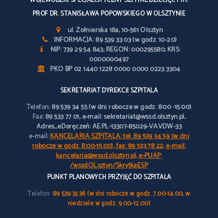
WOJEWÓDZKI SPECJALISTYCZNY SZPITAL DZIECIĘCY IM.
PROF DR. STANISŁAWA POPOWSKIEGO W OLSZTYNIE
ul. Żołnierska 18a, 10-561 Olsztyn
INFORMACJA: 89 539 33 03 (w godz. 10-20)
NIP: 739 29 54 843; REGON: 000295580; KRS:
0000000497
PKO BP 02 1440 1228 0000 0000 0223 3304
SEKRETARIAT DYREKCJI SZPITALA
Telefon:
89 539 34 55 (w dni robocze w godz. 8:00 -15:00)
Fax:
89 533 77 01, e-mail: sekretariat@wssd.olsztyn.pl,
Adres_eDoręczeń: AE:PL-13307-85029-VAVDW-33
e-mail:
KANCELARIA SZPITALA: tel. 89 539 34 59 (w dni
robocze w godz. 8:00-15.00), fax: 89 533 78 22, e-mail:
kancelaria@wssd.olsztyn.pl, e-PUAP:
/wssdOLsztyn/SkrytkaESP
PUNKT PLANOWYCH PRZYJĘĆ DO SZPITALA
Telefon:
89 539 33 36 (w dni robocze w godz. 7.00-14.00, w
niedziele w godz. 9.00-12.00)