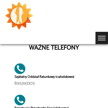
Przejdź
do
treści
WAŻNE TELEFONY
Szpitalny Oddział Ratunkowy (całodobowo)
895393305