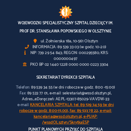
WOJEWÓDZKI SPECJALISTYCZNY SZPITAL DZIECIĘCY IM.
PROF DR. STANISŁAWA POPOWSKIEGO W OLSZTYNIE
ul. Żołnierska 18a, 10-561 Olsztyn
INFORMACJA: 89 539 33 03 (w godz. 10-20)
NIP: 739 29 54 843; REGON: 000295580; KRS:
0000000497
PKO BP 02 1440 1228 0000 0000 0223 3304
SEKRETARIAT DYREKCJI SZPITALA
Telefon:
89 539 34 55 (w dni robocze w godz. 8:00 -15:00)
Fax:
89 533 77 01, e-mail: sekretariat@wssd.olsztyn.pl,
Adres_eDoręczeń: AE:PL-13307-85029-VAVDW-33
e-mail:
KANCELARIA SZPITALA: tel. 89 539 34 59 (w dni
robocze w godz. 8:00-15.00), fax: 89 533 78 22, e-mail:
kancelaria@wssd.olsztyn.pl, e-PUAP:
/wssdOLsztyn/SkrytkaESP
PUNKT PLANOWYCH PRZYJĘĆ DO SZPITALA