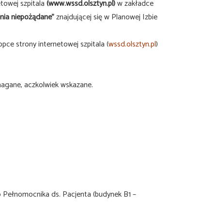
etowej szpitala
(www.wssd.olsztyn.pl)
w zakładce
nia niepożądane”
znajdującej się w Planowej Izbie
pce strony internetowej szpitala (
wssd.olsztyn.pl
)
magane, aczkolwiek wskazane.
do Pełnomocnika ds. Pacjenta (budynek B1 –