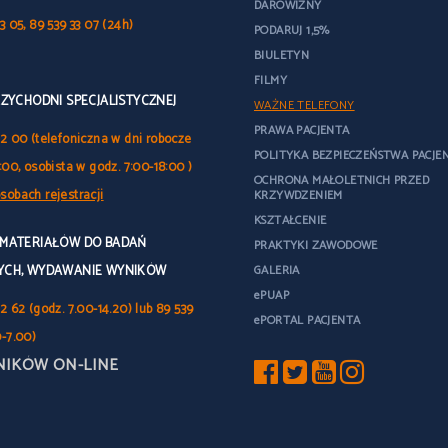
DAROWIZNY
3 05, 89 539 33 07 (24h)
PODARUJ 1,5%
BIULETYN
FILMY
RZYCHODNI SPECJALISTYCZNEJ
WAŻNE TELEFONY
PRAWA PACJENTA
32 00 (telefoniczna w dni robocze
POLITYKA BEZPIECZEŃSTWA PACJE
:00, osobista w godz. 7:00-18:00 )
OCHRONA MAŁOLETNICH PRZED
sobach rejestracji
KRZYWDZENIEM
KSZTAŁCENIE
 MATERIAŁÓW DO BADAŃ
PRAKTYKI ZAWODOWE
YCH, WYDAWANIE WYNIKÓW
GALERIA
ePUAP
2 62 (godz. 7.00-14.20) lub 89 539
ePORTAL PACJENTA
0-7.00)
NIKÓW ON-LINE