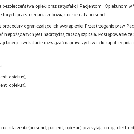
nia bezpieczeństwa opieki oraz satysfakcji Pacjentom i Opiekunom 
tórych przestrzegania zobowiązuje się cały personel.
suje procedury ograniczające ich wystąpienie. Przestrzeganie praw P
eń niepożądanych jest nadrzędną zasadą szpitala. Postępowanie ze
ożądanego i wdrażanie rozwiązań naprawczych w celu zapobiegania i
a:
ent, opiekun),
ent, opiekun),
nie zdarzenia (personel, pacjent, opiekun) przesyłają drogą elektroni