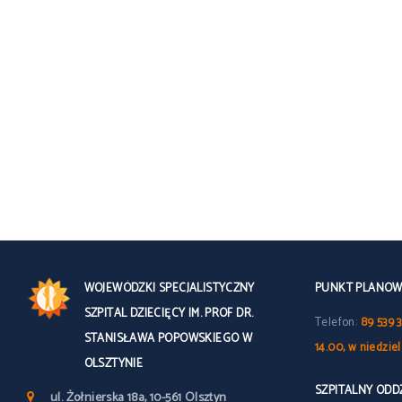
WOJEWÓDZKI SPECJALISTYCZNY
PUNKT PLANOWY
SZPITAL DZIECIĘCY IM. PROF DR.
Telefon:
89 539 3
STANISŁAWA POPOWSKIEGO W
14.00, w niedzie
OLSZTYNIE
SZPITALNY OD
ul. Żołnierska 18a, 10-561 Olsztyn