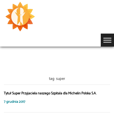
Przejdź
do
treści
OGŁOSZENIA
tag: super
Tytuł Super Przyjaciela naszego Szpitala dla Michelin Polska S.A.
7 grudnia 2017