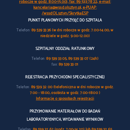
robocze w godz. 8:00-15.00), fax: 89 533 78 22, e-mail:
kancelaria@wssd.olsztyn.pl, e-PUAP:
/wssdOLsztyn/SkrytkaESP
PUNKT PLANOWYCH PRZYJĘĆ DO SZPITALA
Telefon:
89 539 33 36 (w dni robocze w godz. 7.00-14.00, w
niedziele w godz. 9.00-12.00)
SZPITALNY ODDZIAŁ RATUNKOWY
Telefon:
89 539 33 05, 89 539 33 07 (24h)
fax:
89 539 33 01
REJESTRACJA PRZYCHODNI SPECJALISTYCZNEJ
Telefon:
89 539 32 00 (telefoniczna w dni robocze w godz.
7:00 - 18:00, osobista w godz. 7:00-18:00 )
Informacje o sposobach rejestracji
PRZYJMOWANIE MATERIAŁÓW DO BADAŃ
LABORATORYJNYCH, WYDAWANIE WYNIKÓW
Telefon:
89 539 32 62 (godz. 7.00-14.20) lub 89 539 32 65