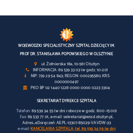
WOJEWÓDZKI SPECJALISTYCZNY SZPITAL DZIECIĘCY IM.
PROF DR. STANISŁAWA POPOWSKIEGO W OLSZTYNIE
ul. Żołnierska 18a, 10-561 Olsztyn
INFORMACJA: 89 539 33 03 (w godz. 10-20)
NIP: 739 29 54 843; REGON: 000295580; KRS:
0000000497
PKO BP 02 1440 1228 0000 0000 0223 3304
SEKRETARIAT DYREKCJI SZPITALA
Telefon:
89 539 34 55 (w dni robocze w godz. 8:00 -15:00)
Fax:
89 533 77 01, e-mail: sekretariat@wssd.olsztyn.pl,
Adres_eDoręczeń: AE:PL-13307-85029-VAVDW-33
e-mail:
KANCELARIA SZPITALA: tel. 89 539 34 59 (w dni