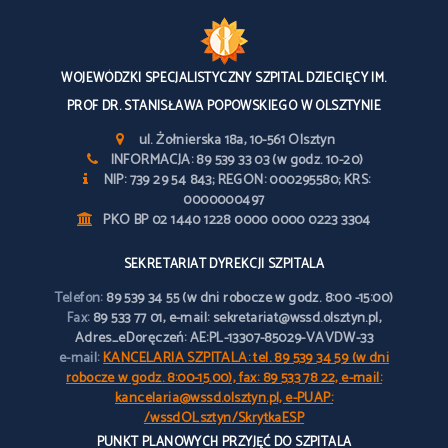
WOJEWÓDZKI SPECJALISTYCZNY SZPITAL DZIECIĘCY IM.
PROF DR. STANISŁAWA POPOWSKIEGO W OLSZTYNIE
ul. Żołnierska 18a, 10-561 Olsztyn
INFORMACJA: 89 539 33 03 (w godz. 10-20)
NIP: 739 29 54 843; REGON: 000295580; KRS:
0000000497
PKO BP 02 1440 1228 0000 0000 0223 3304
SEKRETARIAT DYREKCJI SZPITALA
Telefon:
89 539 34 55 (w dni robocze w godz. 8:00 -15:00)
Fax:
89 533 77 01, e-mail: sekretariat@wssd.olsztyn.pl,
Adres_eDoręczeń: AE:PL-13307-85029-VAVDW-33
e-mail:
KANCELARIA SZPITALA: tel. 89 539 34 59 (w dni
robocze w godz. 8:00-15.00), fax: 89 533 78 22, e-mail:
kancelaria@wssd.olsztyn.pl, e-PUAP:
/wssdOLsztyn/SkrytkaESP
PUNKT PLANOWYCH PRZYJĘĆ DO SZPITALA