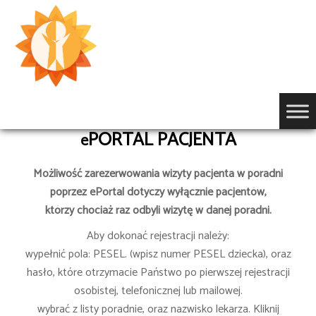
Przejdź
do
treści
PORTAL PACJENTA
e
Możliwość zarezerwowania wizyty pacjenta w poradni
poprzez ePortal dotyczy wyłącznie pacjentów,
którzy chociaż raz odbyli wizytę w danej poradni.
Aby dokonać rejestracji należy:
wypełnić pola: PESEL. (wpisz numer PESEL dziecka), oraz
hasło, które otrzymacie Państwo po pierwszej rejestracji
osobistej, telefonicznej lub mailowej.
wybrać z listy poradnie, oraz nazwisko lekarza. Kliknij