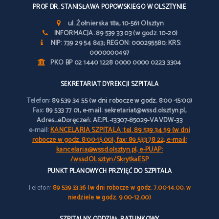
PROF DR. STANISŁAWA POPOWSKIEGO W OLSZTYNIE
ul. Żołnierska 18a, 10-561 Olsztyn
INFORMACJA: 89 539 33 03 (w godz. 10-20)
NIP: 739 29 54 843; REGON: 000295580; KRS:
0000000497
PKO BP 02 1440 1228 0000 0000 0223 3304
SEKRETARIAT DYREKCJI SZPITALA
Telefon:
89 539 34 55 (w dni robocze w godz. 8:00 -15:00)
Fax:
89 533 77 01, e-mail: sekretariat@wssd.olsztyn.pl,
Adres_eDoręczeń: AE:PL-13307-85029-VAVDW-33
e-mail:
KANCELARIA SZPITALA: tel. 89 539 34 59 (w dni
robocze w godz. 8:00-15.00), fax: 89 533 78 22, e-mail:
kancelaria@wssd.olsztyn.pl, e-PUAP:
/wssdOLsztyn/SkrytkaESP
PUNKT PLANOWYCH PRZYJĘĆ DO SZPITALA
Telefon:
89 539 33 36 (w dni robocze w godz. 7.00-14.00, w
niedziele w godz. 9.00-12.00)