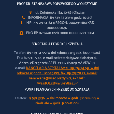
PROF DR. STANISŁAWA POPOWSKIEGO W OLSZTYNIE
ul. Żołnierska 18a, 10-561 Olsztyn
INFORMACJA: 89 539 33 03 (w godz. 10-20)
NIP: 739 29 54 843; REGON: 000295580; KRS:
0000000497
PKO BP 02 1440 1228 0000 0000 0223 3304
SEKRETARIAT DYREKCJI SZPITALA
Telefon:
89 539 34 55 (w dni robocze w godz. 8:00 -15:00)
Fax:
89 533 77 01, e-mail: sekretariat@wssd.olsztyn.pl,
Adres_eDoręczeń: AE:PL-13307-85029-VAVDW-33
e-mail:
KANCELARIA SZPITALA: tel. 89 539 34 59 (w dni
robocze w godz. 8:00-15.00), fax: 89 533 78 22, e-mail:
kancelaria@wssd.olsztyn.pl, e-PUAP:
/wssdOLsztyn/SkrytkaESP
PUNKT PLANOWYCH PRZYJĘĆ DO SZPITALA
Telefon:
89 539 33 36 (w dni robocze w godz. 7.00-14.00, w
niedziele w godz. 9.00-12.00)