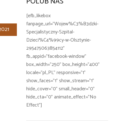
POLUB NAS
[efb_likebox
fanpage_url="Wojew%C3%B3dzki-
2021
Specjalistyczny-Szpital-
Dzieci%C4%99cy-w-Olsztynie-
295475063854112"
fb_appid="facebook-window"
box_width="250" box_height="400"
locale="pl_PL" responsive="1"
show_faces="1" show_stream="1"
hide_cover="0" small_header="0"
hide_cta="0" animate_effect="No
Effect"]