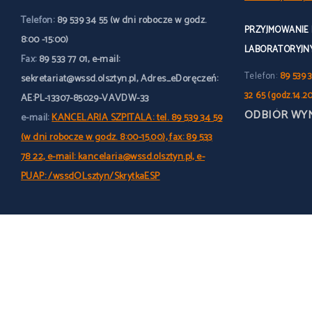
Telefon:
89 539 34 55 (w dni robocze w godz.
PRZYJMOWANIE
8:00 -15:00)
LABORATORYJN
Fax:
89 533 77 01, e-mail:
Telefon:
89 539 3
sekretariat@wssd.olsztyn.pl, Adres_eDoręczeń:
32 65 (godz.14.2
AE:PL-13307-85029-VAVDW-33
ODBIÓR WY
e-mail:
KANCELARIA SZPITALA: tel. 89 539 34 59
(w dni robocze w godz. 8:00-15.00), fax: 89 533
78 22, e-mail: kancelaria@wssd.olsztyn.pl, e-
PUAP: /wssdOLsztyn/SkrytkaESP