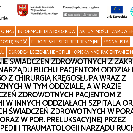
L
ynie
O NAS
INFORMACJE DLA RODZICÓW
AKTUALNOŚCI
ZAMÓWIEN
DOSTĘPNOŚĆ
EUROPEJSKIE SIECI REFERENCYJNE
SYGNALISTA
LU
OŚRODEK LECZENIA HEMOFILII
OPIEKA NAD PACJENTAMI Z 
NIE ŚWIADCZEŃ ZDROWOTNYCH Z ZAKR
I NARZĄDU RUCHU PACJENTOM ODDZIAŁ
 Z CHIRURGIĄ KRĘGOSŁUPA WRAZ Z
NYCH W TYM ODDZIALE, A W RAZIE
DCZEŃ ZDROWOTNYCH PACJENTOM Z
 W INNYCH ODDZIAŁACH SZPITALA O
YCH ŚWIADCZEŃ ZDROWOTNYCH W POR
RAZ W POR. PRELUKSACYJNEJ PRZEZ
PEDII I TRAUMATOLOGII NARZĄDU RUC