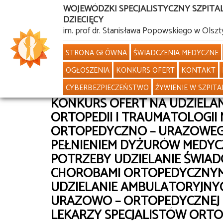
WOJEWÓDZKI SPECJALISTYCZNY SZPITA
DZIECIĘCY
Przejdź
im. prof dr. Stanisława Popowskiego w Olszt
do
STRONA GŁÓWNA
ŚWIADCZENIA MEDYCZNE
treści
OGŁOSZENIA
KONKURS OFERT
KONTAKT
CYBERBEZPIECZEŃSTWO
ŻYWIENIE W SZPITA
KONKURS OFERT NA UDZIELA
ORTOPEDII I TRAUMATOLOGI
ORTOPEDYCZNO – URAZOWEGO
PEŁNIENIEM DYŻURÓW MEDYCZ
POTRZEBY UDZIELANIE ŚWIA
CHOROBAMI ORTOPEDYCZNYMI
UDZIELANIE AMBULATORYJN
URAZOWO – ORTOPEDYCZNEJ O
LEKARZY SPECJALISTÓW ORTO