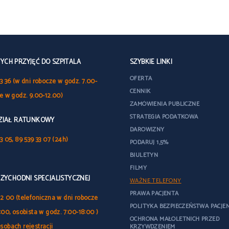
CH PRZYJĘĆ DO SZPITALA
SZYBKIE LINKI
OFERTA
3 36 (w dni robocze w godz. 7.00-
CENNIK
le w godz. 9.00-12.00)
ZAMÓWIENIA PUBLICZNE
STRATEGIA PODATKOWA
DZIAŁ RATUNKOWY
DAROWIZNY
3 05, 89 539 33 07 (24h)
PODARUJ 1,5%
BIULETYN
FILMY
RZYCHODNI SPECJALISTYCZNEJ
WAŻNE TELEFONY
PRAWA PACJENTA
32 00 (telefoniczna w dni robocze
POLITYKA BEZPIECZEŃSTWA PACJE
:00, osobista w godz. 7:00-18:00 )
OCHRONA MAŁOLETNICH PRZED
sobach rejestracji
KRZYWDZENIEM