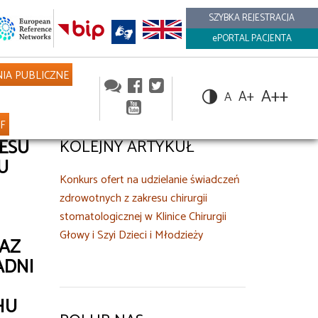
SZYBKA REJESTRACJA
ePORTAL PACJENTA
IA PUBLICZNE
A++
A+
A
NF
ESU
KOLEJNY ARTYKUŁ
U
Konkurs ofert na udzielanie świadczeń
zdrowotnych z zakresu chirurgii
stomatologicznej w Klinice Chirurgii
Głowy i Szyi Dzieci i Młodzieży
RAZ
ADNI
HU