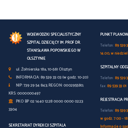
WOJEWÓDZKI SPECJALISTYCZNY
PUNKT PLANOWY
SZPITAL DZIECIĘCY IM. PROF DR.
Telefon:
89 539 3
STANISŁAWA POPOWSKIEGO W
14.00, w niedzie
OLSZTYNIE
SZPITALNY OD
ul. Żołnierska 18a, 10-561 Olsztyn
INFORMACJA: 89 539 33 03 (w godz. 10-20)
Telefon:
89 539 3
NIP: 739 29 54 843; REGON: 000295580;
fax:
89 539 33 01
KRS: 0000000497
REJESTRACJA P
PKO BP 02 1440 1228 0000 0000 0223
3304
Telefon:
89 539 
w godz. 7:00 - 18
SEKRETARIAT DYREKCJI SZPITALA
Informacje o spo