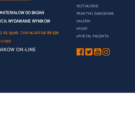
KSZTAŁCENIE
 MATERIAŁÓW DO BADAŃ
PRAKTYKI ZAWODOWE
YCH, WYDAWANIE WYNIKÓW
GALERIA
ePUAP
2 62 (godz. 7.00-14.20) lub 89 539
ePORTAL PACJENTA
0-7.00)
NIKÓW ON-LINE