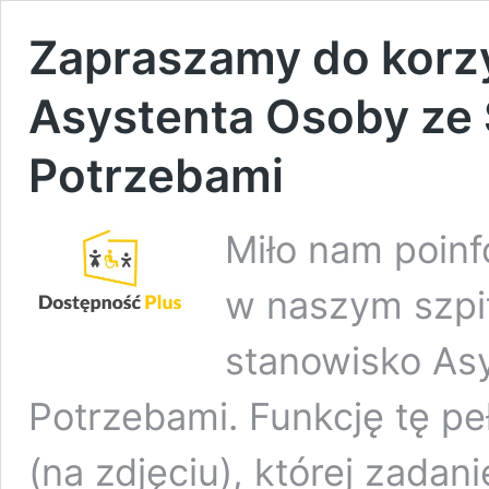
Zapraszamy do korz
Asystenta Osoby ze
Potrzebami
Miło nam poin
w naszym szpit
stanowisko As
Potrzebami. Funkcję tę p
(na zdjęciu), której zadan