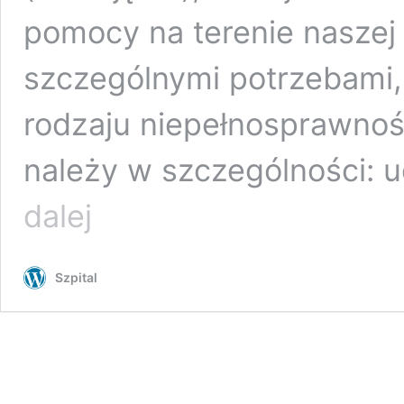
pomocy na terenie naszej
szczególnymi potrzebami
rodzaju niepełnosprawnoś
należy w szczególności: 
Zapraszamy
dalej
do
korzystania
z
Szpital
pomocy
Asystenta
Osoby
ze
Szczególnymi
Potrzebami